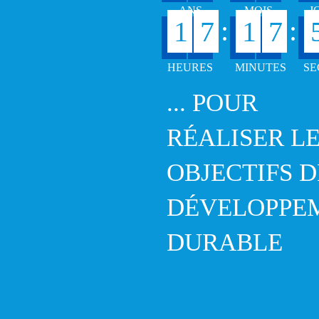
:
:
1
7
1
7
... POUR
RÉALISER L
OBJECTIFS D
DÉVELOPPE
DURABLE