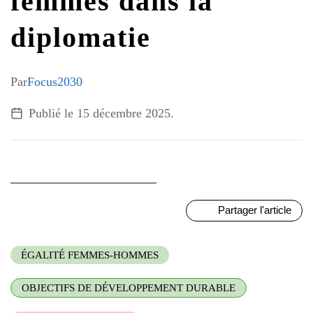
femmes dans la
G7 / G20
diplomatie
VIDÉOS
TOUS LES THÈMES
Par
Focus2030
Publié le
15 décembre 2025
.
Partager l'article
ÉGALITÉ FEMMES-HOMMES
OBJECTIFS DE DÉVELOPPEMENT DURABLE