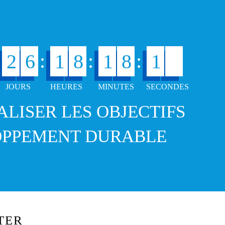
.
3
:
:
:
2
6
1
8
1
8
1
4
ÉALISER LES OBJECTIFS
OPPEMENT DURABLE
TER