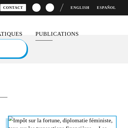
CONTACT
ENGLISH
ESPAÑOL
TIQUES
PUBLICATIONS
S
CEMENT DU
DOSSIERS SPÉCIAUX
OPPEMENT
BAROMÈTRES ET RAPPORTS
TÉ FEMMES-HOMMES
FICHES PÉDAGOGIQUES
 MONDIALE
SONDAGES
IFS DE
OPPEMENT DURABLE
MOBILISATION ET
ENGAGEMENT CITOYEN