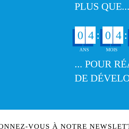
PLUS QUE..
:
:
0
4
0
4
... POUR R
DE DÉVEL
ONNEZ-VOUS À NOTRE NEWSLET