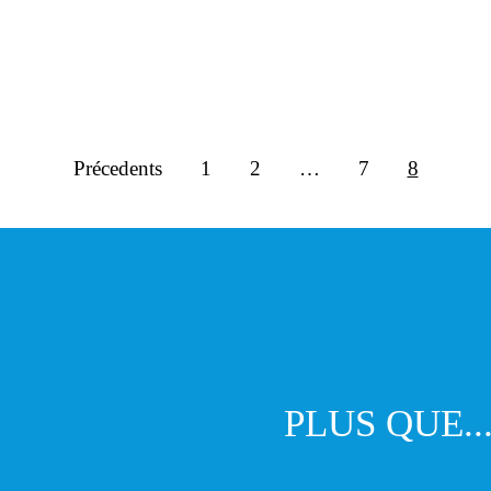
Précedents
1
2
…
7
8
PLUS QUE..