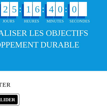
:
:
:
2
5
1
6
4
0
0
8
ÉALISER LES OBJECTIFS
OPPEMENT DURABLE
TER