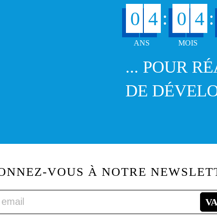
:
:
0
4
0
4
... POUR R
DE DÉVEL
ONNEZ-VOUS À NOTRE NEWSLET