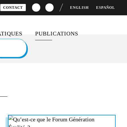
CONTACT
ENGLISH
ESPAÑOL
TIQUES
PUBLICATIONS
S
CEMENT DU
DOSSIERS SPÉCIAUX
OPPEMENT
BAROMÈTRES ET RAPPORTS
TÉ FEMMES-HOMMES
FICHES PÉDAGOGIQUES
 MONDIALE
SONDAGES
IFS DE
OPPEMENT DURABLE
MOBILISATION ET
ENGAGEMENT CITOYEN