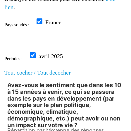
lien
.
France
Pays sondés :
avril 2025
Periodes :
Tout cocher /
Tout decocher
Avez-vous le sentiment que dans les 10
Avez-vous le sentiment que dan
à 15 années à venir, ce qui se passera
dans les pays en développement (par
Pie chart with 3 slices.
exemple sur le plan politique,
économique, climatique,
Répartition par Moyenne des réponses, France, avril
démographique, etc.) peut avoir ou non
View as data table, Avez-vous le sentiment que dans les 10 à 15 années à
un impact sur votre vie ?
Répartition par Moyenne des réponses,