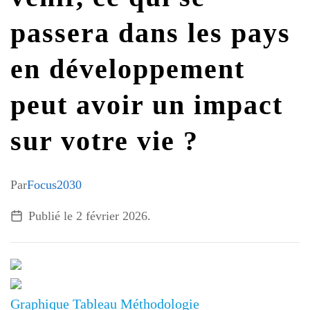
G7 / G20
passera dans les pays
VIDÉOS
TOUS LES THÈMES
en développement
peut avoir un impact
sur votre vie ?
Par
Focus2030
Publié le
2 février 2026
.
Graphique
Tableau
Méthodologie