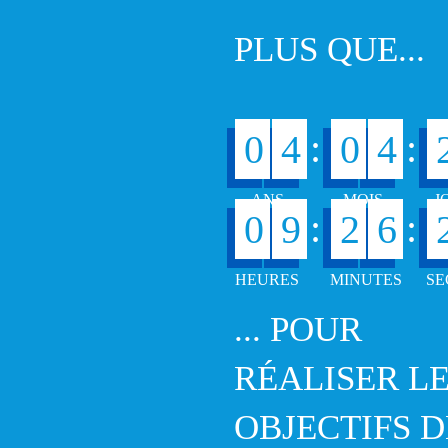
PLUS QUE...
:
:
0
4
0
4
:
:
0
9
2
6
... POUR
RÉALISER L
OBJECTIFS D