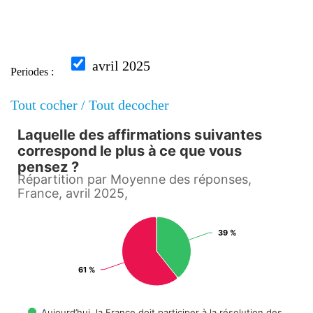
avril 2025
Periodes :
Tout cocher /
Tout decocher
Laquelle des affirmations suivantes
Laquelle des affirmations suiv
correspond le plus à ce que vous
pensez ?
Pie chart with 2 slices.
Répartition par Moyenne des réponses,
France, avril 2025,
Répartition par Moyenne des réponses, France, avril
View as data table, Laquelle des affirmations suivantes correspond le p
39 %
61 %
Aujourd’hui, la France doit participer à la résolution des