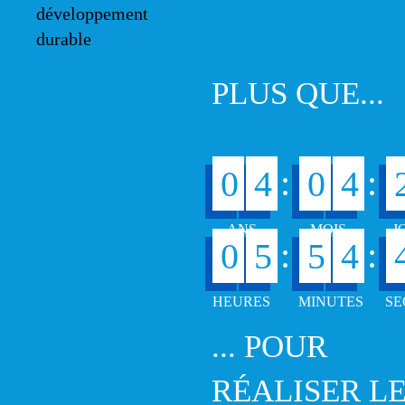
PLUS QUE...
:
:
0
4
0
4
:
:
0
5
5
4
... POUR
RÉALISER L