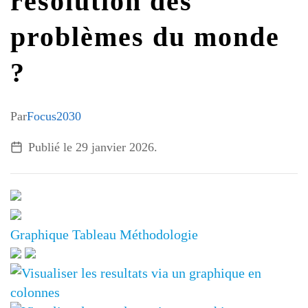
résolution des
G7 / G20
problèmes du monde
VIDÉOS
TOUS LES THÈMES
?
Par
Focus2030
Publié le
29 janvier 2026
.
Graphique
Tableau
Méthodologie