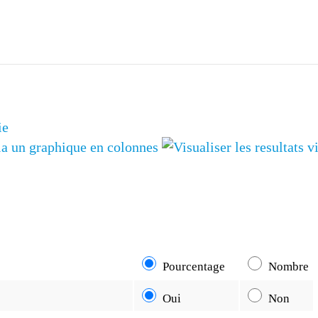
G7 / G2
TOUS 
ie
Pourcentage
Nombre
Oui
Non