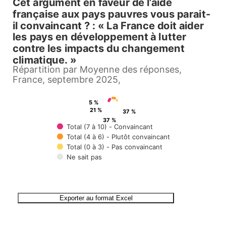
Cet argument en faveur de l’aide
Cet argument en faveur de l’ai
française aux pays pauvres vous parait-
il convaincant ? : « La France doit aider
Pie chart with 4 slices.
les pays en développement à lutter
contre les impacts du changement
Répartition par Moyenne des réponses, France, sept
climatique. »
View as data table, Cet argument en faveur de l’aide française aux pays 
Répartition par Moyenne des réponses,
France, septembre 2025,
5 %
21 %
37 %
37 %
Total (7 à 10) - Convaincant
Total (4 à 6) - Plutôt convaincant
Total (0 à 3) - Pas convaincant
Ne sait pas
End of interactive chart.
Exporter au format Excel