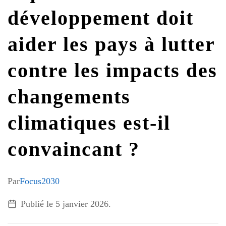
G7 / G20
développement doit
VIDÉOS
TOUS LES THÈMES
aider les pays à lutter
contre les impacts des
changements
climatiques est-il
convaincant ?
Par
Focus2030
Publié le
5 janvier 2026
.