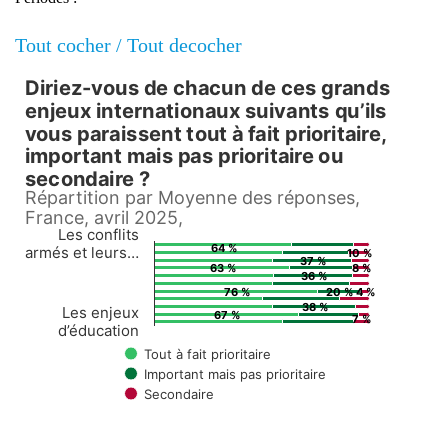
Tout cocher /
Tout decocher
Diriez-vous de chacun de ces grands
Diriez-vous de chacun de ces gr
enjeux internationaux suivants qu’ils
vous paraissent tout à fait prioritaire,
Bar chart with 3 data series.
important mais pas prioritaire ou
secondaire ?
Répartition par Moyenne des réponses, France, avril
Répartition par Moyenne des réponses,
View as data table, Diriez-vous de chacun de ces grands enjeux internation
France, avril 2025,
The chart has 1 X axis displaying Countries.
Les conflits
64 %
armés et leurs…
10 %
The chart has 1 Y axis displaying values. Data ran
37 %
63 %
8 %
36 %
76 %
20 %
4 %
38 %
Les enjeux
67 %
7 %
d’éducation
Tout à fait prioritaire
Important mais pas prioritaire
Secondaire