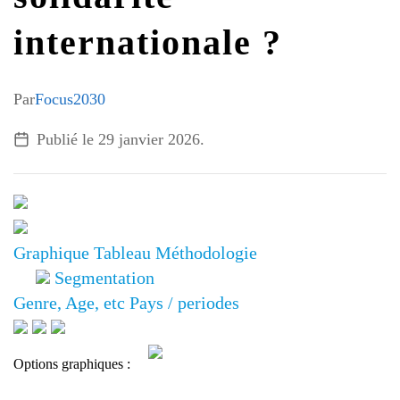
G7 / G20
internationale ?
VIDÉOS
TOUS LES THÈMES
Par
Focus2030
Publié le
29 janvier 2026
.
Graphique
Tableau
Méthodologie
Segmentation
Genre, Age, etc
Pays / periodes
Options graphiques :