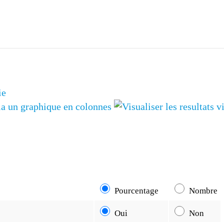
G7 / G2
TOUS 
ie
Pourcentage
Nombre
Oui
Non