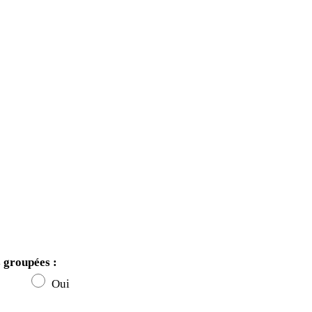
 groupées :
on
Oui