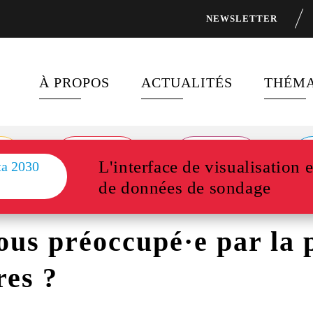
NEWSLETTER
À PROPOS
ACTUALITÉS
THÉMA
À PROPOS DE FOCUS 2030
DERNIÈRES PUBLICATION
FINAN
DÉVEL
PROGRAMMES PHARES
L'interface de visualisation 
FIL D’ACTUALITÉ
ÉGALI
de données de sondage
DISPOSITIFS DE
DERNIÈRES
FINANCEMENT
NEWSLETTERS DE FOCUS
SANTÉ
ous préoccupé·e par la 
2030
PARTENAIRES
OBJECT
res ?
DÉVEL
NOUS RECRUTONS !