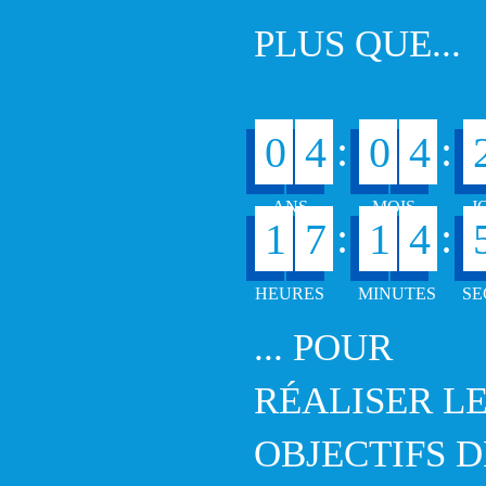
PLUS QUE...
:
:
0
4
0
4
:
:
1
7
1
4
... POUR
RÉALISER L
OBJECTIFS D