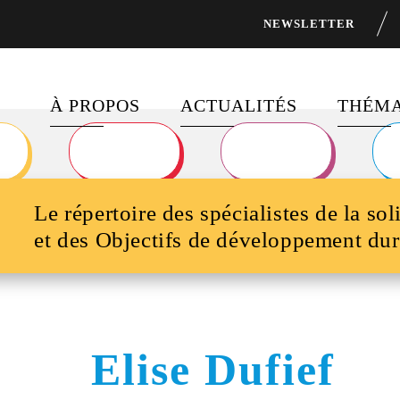
NEWSLETTER
À PROPOS
ACTUALITÉS
THÉMA
À PROPOS DE FOCUS 2030
DERNIÈRES PUBLICATION
FINAN
DÉVEL
Le répertoire des spécialistes de la sol
PROGRAMMES PHARES
FIL D’ACTUALITÉ
ÉGALI
et des Objectifs de développement dur
DISPOSITIFS DE
DERNIÈRES
FINANCEMENT
NEWSLETTERS DE FOCUS
SANTÉ
2030
PARTENAIRES
OBJECT
Elise Dufief
DÉVEL
NOUS RECRUTONS !