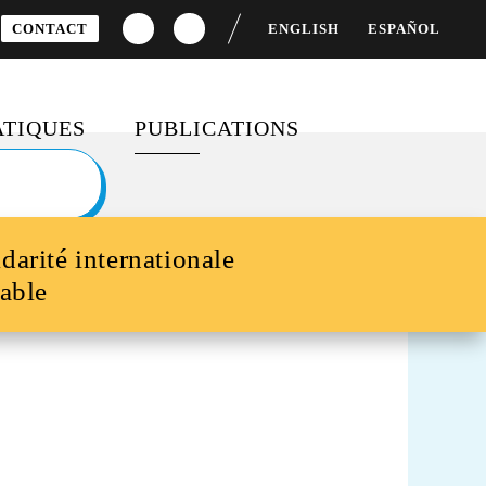
CONTACT
ENGLISH
ESPAÑOL
TIQUES
PUBLICATIONS
S
CEMENT DU
DOSSIERS SPÉCIAUX
OPPEMENT
idarité internationale
BAROMÈTRES ET RAPPORTS
TÉ FEMMES-HOMMES
able
FICHES PÉDAGOGIQUES
 MONDIALE
SONDAGES
IFS DE
OPPEMENT DURABLE
MOBILISATION ET
ENGAGEMENT CITOYEN