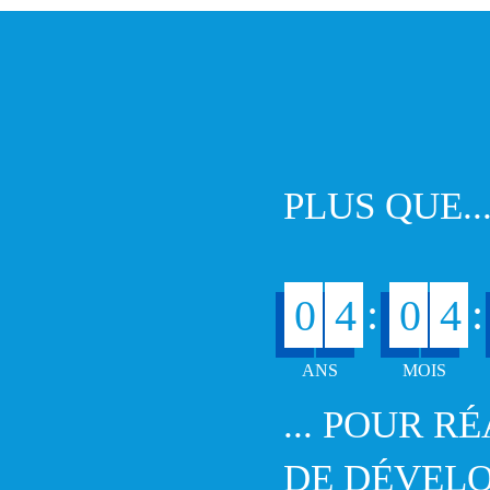
PLUS QUE..
:
:
0
4
0
4
... POUR R
DE DÉVEL