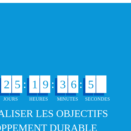
.
6
:
:
:
2
5
1
9
3
6
5
7
ÉALISER LES OBJECTIFS
OPPEMENT DURABLE