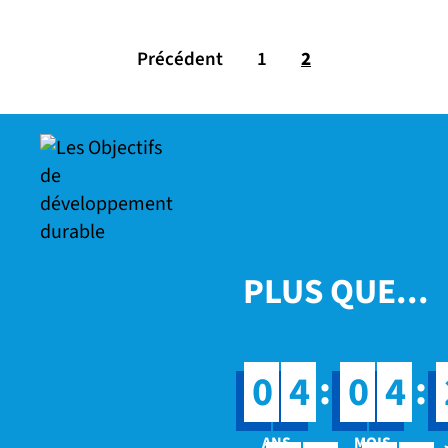
Précédent
1
2
PLUS QUE...
:
:
0
4
0
4