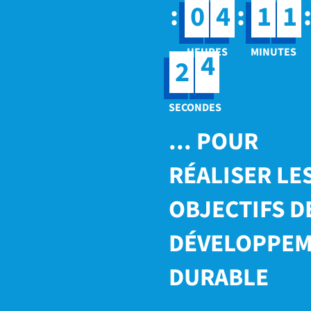
:
:
0
4
1
1
3
2
4
... POUR
RÉALISER LE
OBJECTIFS D
DÉVELOPPE
DURABLE