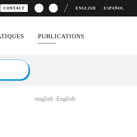
CONTACT
ENGLISH
ESPAÑOL
TIQUES
PUBLICATIONS
S
CEMENT DU
DOSSIERS SPÉCIAUX
OPPEMENT
BAROMÈTRES ET RAPPORTS
TÉ FEMMES-HOMMES
FICHES PÉDAGOGIQUES
 MONDIALE
english
English
SONDAGES
IFS DE
OPPEMENT DURABLE
MOBILISATION ET
ENGAGEMENT CITOYEN