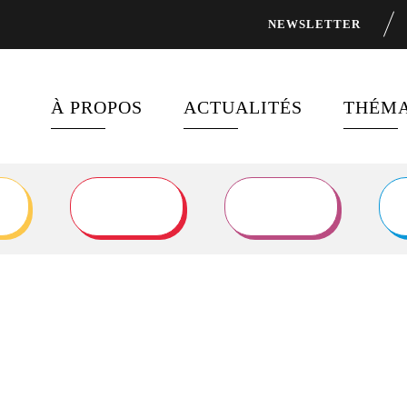
NEWSLETTER
À PROPOS
ACTUALITÉS
THÉMA
À PROPOS DE FOCUS 2030
DERNIÈRES PUBLICATION
FINAN
DÉVEL
PROGRAMMES PHARES
FIL D’ACTUALITÉ
ÉGALI
DISPOSITIFS DE
DERNIÈRES
FINANCEMENT
NEWSLETTERS DE FOCUS
SANTÉ
2030
PARTENAIRES
OBJECT
DÉVEL
NOUS RECRUTONS !