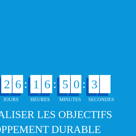
.
4
:
:
:
2
6
1
6
5
0
3
ÉALISER LES OBJECTIFS
OPPEMENT DURABLE