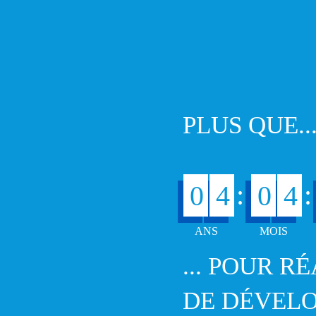
PLUS QUE..
:
:
0
4
0
4
... POUR R
DE DÉVEL