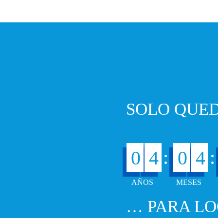
SOLO QUED
:
:
0
4
0
4
… PARA LO