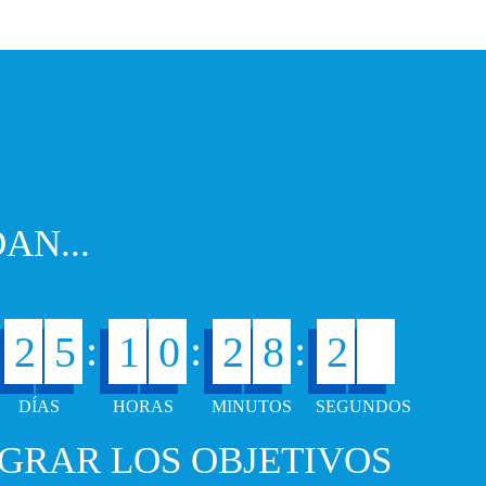
AN...
8
:
:
:
2
5
1
0
2
8
2
GRAR LOS OBJETIVOS