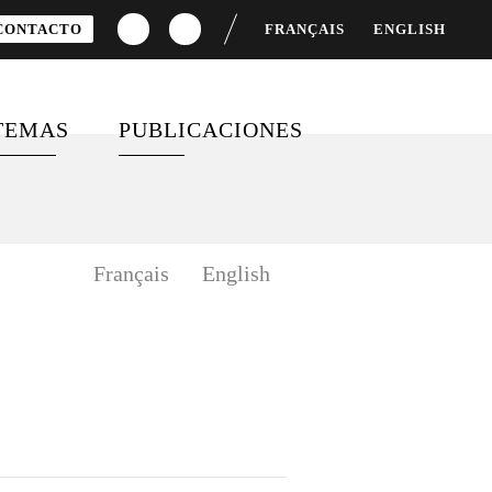
CONTACTO
FRANÇAIS
ENGLISH
TEMAS
PUBLICACIONES
CACIONES
FINANCIACIÓN PARA EL
MOVILIZACIÓN Y
DESARROLLO
COMPROMISO CIUDADANO
IAS
Français
English
IGUALDAD DE GÉNERO
VÍDEOS
SALUD GLOBAL
ENCUESTAS
OBJETIVOS DE
DESARROLLO SOSTENIBLE