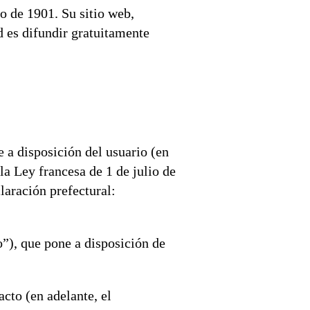
G7 / G20
o de 1901. Su sitio web,
d es difundir gratuitamente
TODOS LOS TEMAS
e a disposición del usuario (en
la Ley francesa de 1 de julio de
laración prefectural:
o”), que pone a disposición de
cto (en adelante, el