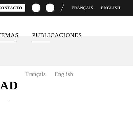
CONTACTO
FRANÇAIS
ENGLISH
TEMAS
PUBLICACIONES
CACIONES
FINANCIACIÓN PARA EL
MOVILIZACIÓN Y
DESARROLLO
COMPROMISO CIUDADANO
IAS
Français
English
IGUALDAD DE GÉNERO
VÍDEOS
DAD
SALUD GLOBAL
ENCUESTAS
OBJETIVOS DE
DESARROLLO SOSTENIBLE