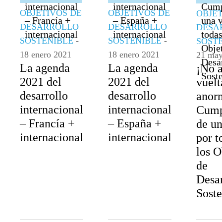
OBJETIVOS DE
OBJETIVOS DE
OBJE
DESARROLLO
DESARROLLO
DESA
SOSTENIBLE
-
SOSTENIBLE
-
SOST
18 enero 2021
18 enero 2021
21 may
La agenda
La agenda
¡No a
2021 del
2021 del
vuelt
desarrollo
desarrollo
anor
internacional
internacional
Cump
– Francía +
– España +
de un
internacional
internacional
por t
los O
de
Desar
Soste