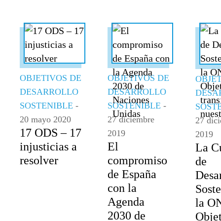
OBJETIVOS DE
OBJETIVOS DE
OBJE
DESARROLLO
DESARROLLO
DESA
SOSTENIBLE
-
SOSTENIBLE
-
SOST
20 mayo 2020
27 diciembre
27 dic
17 ODS – 17
2019
2019
injusticias a
El
La C
resolver
compromiso
de
de España
Desar
con la
Soste
Agenda
la O
2030 de
Obje