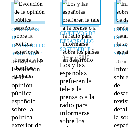
OBJETIVOS
OBJE
OBJETIVOS DE
DE
DE
DESARROLLO
DESARROLLO
DESA
SOSTENIBLE
-
SOSTENIBLE
-
SOST
18 enero 2019
31 mayo 2019
18 ene
Los y las
Evolución
Info
españolas
de la
sobr
prefieren la
opinión
de
tele a la
pública
desar
prensa o a la
española
revis
radio para
sobre la
detal
informarse
política
la so
sobre los
exterior de
espa