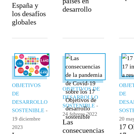
países en
España y
desarrollo
los desafíos
globales
OBJETIVOS
OBJE
OBJETIVOS DE
DE
DE
DESARROLLO
DESARROLLO
DESA
SOSTENIBLE
-
SOSTENIBLE
-
SOST
24 febrero 2022
19 diciembre
20 ma
Las
17 O
2023
consecuencias