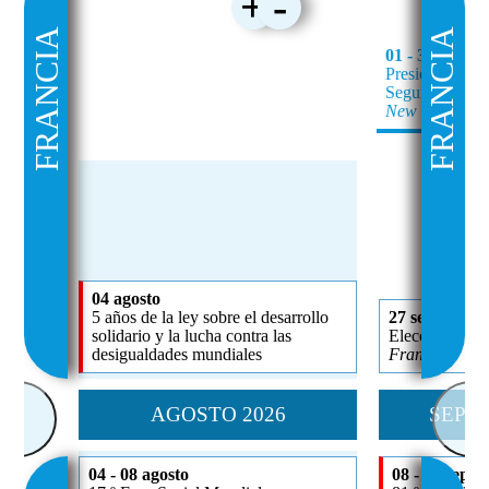
+
-
FRANCIA
FRANCIA
01 - 30 septi
Presidencia fr
Seguridad de l
New York, US
04 agosto
5 años de la ley sobre el desarrollo
27 septiembr
solidario y la lucha contra las
Elecciones al
desigualdades mundiales
Francia
AGOSTO 2026
SEPTI
<
>
04 - 08 agosto
08 - 22 sept