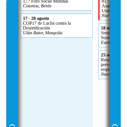
17.º Foro Social Mundial
81.º período d
Cotonou, Benín
Asamblea Gen
Unidas
Nueva York, 
17 - 28 agosto
COP17 de Lucha contra la
Desertificación
18 septiembre
Ulán Bator, Mongolia
Semana Europe
Sostenible
Europa
25 septiembr
Reunión de alt
prevención, la
respuesta ante
Nueva York, E