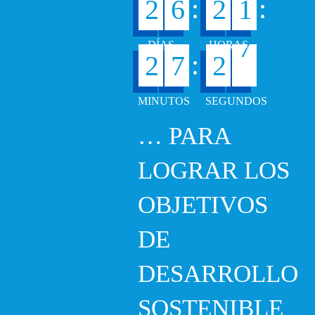
:
:
2
6
2
1
6
:
2
7
2
7
… PARA
LOGRAR LOS
OBJETIVOS
DE
DESARROLLO
SOSTENIBLE