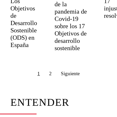
Los
17
de la
Objetivos
injus
pandemia de
de
resol
Covid-19
Desarrollo
sobre los 17
Sostenible
Objetivos de
(ODS) en
desarrollo
España
sostenible
1
2
Siguiente
ENTENDER