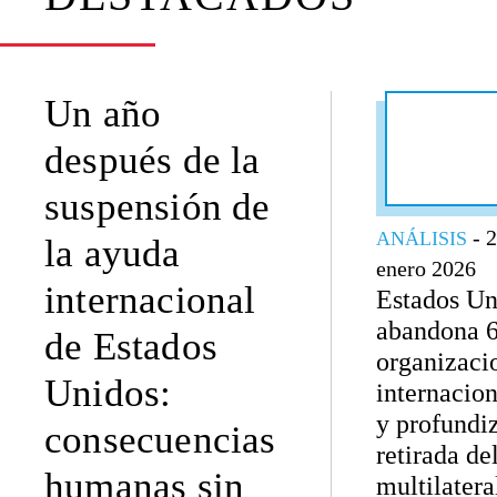
Un año
después de la
suspensión de
- 
ANÁLISIS
la ayuda
enero 2026
internacional
Estados Un
abandona 
de Estados
organizaci
Unidos:
internacion
y profundi
consecuencias
retirada de
humanas sin
multilater