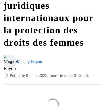
juridiques
G7 / G20
VIDÉOS
internationaux pour
TOUS LES THÈMES
la protection des
droits des femmes
Magaly Bayon
Publié le
8 mars 2023
, modifié le 26/01/2026.