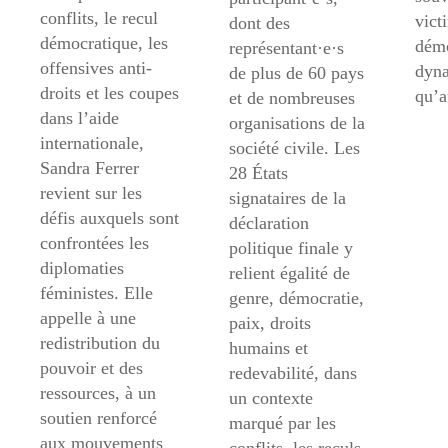
conflits, le recul
vict
dont des
démocratique, les
démo
représentant·e·s
offensives anti-
dyna
de plus de 60 pays
droits et les coupes
qu’
et de nombreuses
dans l’aide
organisations de la
internationale,
société civile. Les
Sandra Ferrer
28 États
revient sur les
signataires de la
défis auxquels sont
déclaration
confrontées les
politique finale y
diplomaties
relient égalité de
féministes. Elle
genre, démocratie,
appelle à une
paix, droits
redistribution du
humains et
pouvoir et des
redevabilité, dans
ressources, à un
un contexte
soutien renforcé
marqué par les
aux mouvements
conflits, les reculs