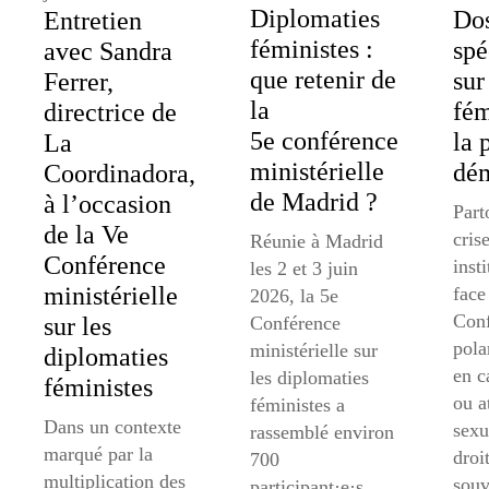
Diplomaties
Dos
Entretien
féministes :
spé
avec Sandra
que retenir de
sur
Ferrer,
la
fém
directrice de
5e conférence
la 
La
ministérielle
dém
Coordinadora,
de Madrid ?
à l’occasion
Part
de la Ve
cris
Réunie à Madrid
Conférence
inst
les 2 et 3 juin
ministérielle
face
2026, la 5e
Conf
sur les
Conférence
pola
ministérielle sur
diplomaties
en c
les diplomaties
féministes
ou a
féministes a
Dans un contexte
sexu
rassemblé environ
marqué par la
droi
700
multiplication des
souv
participant·e·s,