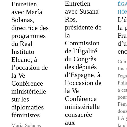
Entretien
Entretien
ÉGA
avec Susana
avec María
HO
Ros,
L’é
Solanas,
présidente de
la 
directrice des
la
Fra
programmes
Commission
d’
du Real
de l’Égalité
enc
Instituto
du Congrès
Elcano, à
Comm
des députés
l’occasion de
fina
d’Espagne, à
la Ve
l'ég
l’occasion de
Conférence
Phil
la Ve
à ce
ministérielle
pour
Conférence
sur les
Fémi
ministérielle
diplomaties
douz
consacrée
féministes
l’Ag
aux
María Solanas
la p