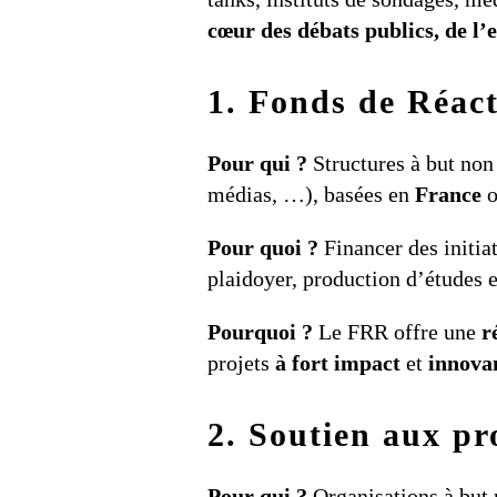
cœur des débats publics, de l
1. Fonds de Réac
Pour qui ?
Structures à but non 
médias, …), basées en
France
o
Pour quoi ?
Financer des initia
plaidoyer, production d’études e
Pourquoi ?
Le FRR offre une
r
projets
à fort impact
et
innova
2. Soutien aux pr
Pour qui ?
Organisations à but 