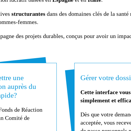
tives
structurantes
dans des domaines clés de la santé
 hommes-femmes.
agne des projets durables, conçus pour avoir un impact 
ttre une
Gérer votre doss
on auprès du
Cette interface vou
apide?
simplement et effic
Fonds de Réaction
Dès que votre demand
un Comité de
acceptée, vous receve
de passe personnels 