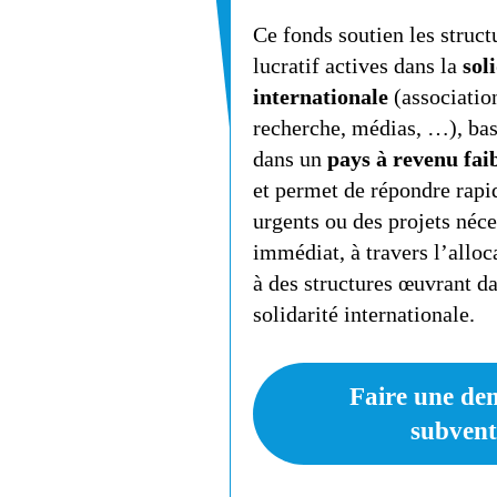
Ce fonds soutien les struct
lucratif actives dans la
sol
internationale
(association
recherche, médias, …), ba
dans un
pays à revenu fai
et permet de répondre rapi
urgents ou des projets néce
immédiat, à travers l’allo
à des structures œuvrant d
solidarité internationale.
Faire une de
subvent