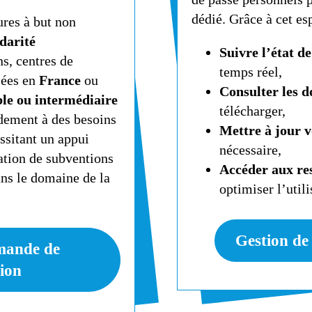
dédié. Grâce à cet es
ures à but non
idarité
Suivre l’état d
s, centres de
temps réel,
sées en
France
ou
Consulter les 
ble ou intermédiaire
télécharger,
dement à des besoins
Mettre à jour 
ssitant un appui
nécessaire,
cation de subventions
Accéder aux res
ans le domaine de la
optimiser l’util
Gestion de
mande de
ion