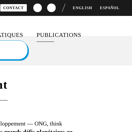
CONTACT
ENGLISH
ESPAÑOL
TIQUES
PUBLICATIONS
S
CEMENT DU
DOSSIERS SPÉCIAUX
OPPEMENT
BAROMÈTRES ET RAPPORTS
TÉ FEMMES-HOMMES
nt
FICHES PÉDAGOGIQUES
 MONDIALE
SONDAGES
IFS DE
OPPEMENT DURABLE
MOBILISATION ET
éveloppement — ONG, think
ENGAGEMENT CITOYEN
es grands défis planétaires au