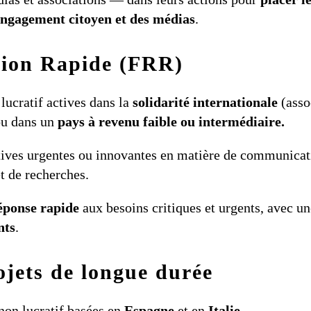
G7 / G2
’engagement citoyen et des médias
.
TOUS 
tion Rapide (FRR)
lucratif actives dans la
solidarité internationale
(asso
u dans un
pays à revenu faible ou intermédiaire.
tives urgentes ou innovantes en matière de communicat
t de recherches.
éponse rapide
aux besoins critiques et urgents, avec une
nts
.
ojets de longue durée
non lucratif basées en
Espagne
et en
Italie
.