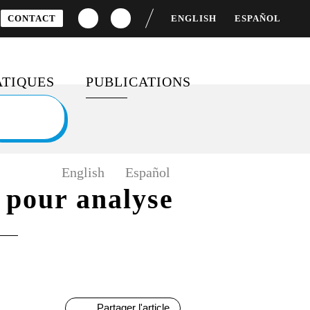
CONTACT
ENGLISH
ESPAÑOL
TIQUES
PUBLICATIONS
S
CEMENT DU
DOSSIERS SPÉCIAUX
OPPEMENT
BAROMÈTRES ET RAPPORTS
English
Español
TÉ FEMMES-HOMMES
s pour analyse
FICHES PÉDAGOGIQUES
 MONDIALE
SONDAGES
IFS DE
OPPEMENT DURABLE
MOBILISATION ET
ENGAGEMENT CITOYEN
Partager l'article