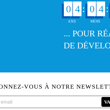
:
:
0
4
0
4
... POUR R
DE DÉVEL
ONNEZ-VOUS À NOTRE NEWSLET