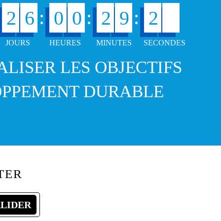
0
:
:
:
2
6
0
0
2
9
2
ÉALISER LES OBJECTIFS
OPPEMENT DURABLE
TER