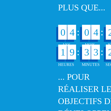
PLUS QUE...
:
:
0
4
0
4
:
:
1
9
3
3
... POUR
RÉALISER L
OBJECTIFS D