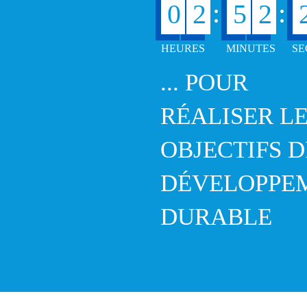
:
:
0
2
5
2
... POUR
RÉALISER L
OBJECTIFS D
DÉVELOPPE
DURABLE