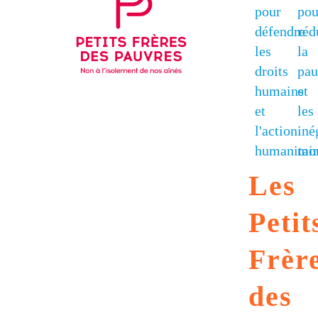
G7 / G20
VIDÉOS
TOUS LES THÈMES
Les
Petit
Frèr
des