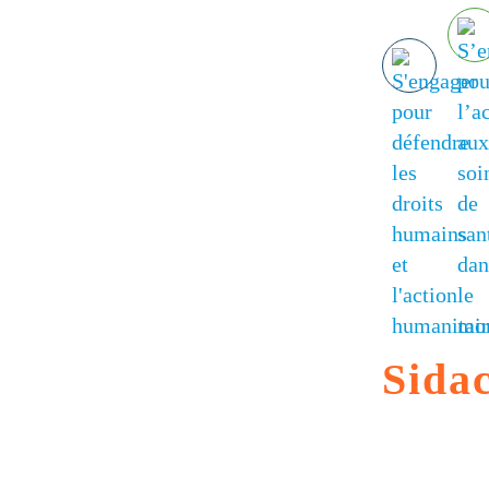
G7 / G20
VIDÉOS
TOUS LES THÈMES
Sida