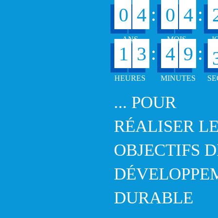
:
:
0
4
0
4
:
:
1
3
4
9
... POUR
RÉALISER L
OBJECTIFS D
DÉVELOPPE
DURABLE