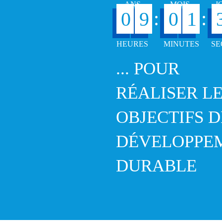
:
:
0
9
0
1
... POUR
RÉALISER L
OBJECTIFS D
DÉVELOPPE
DURABLE