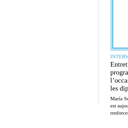
INTER
Entret
progra
l’occa
les di
María So
est aujo
renforce