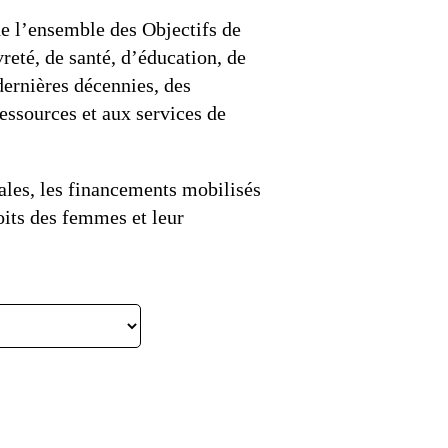
0
de l’ensemble des Objectifs de
VIDÉOS
reté, de santé, d’éducation, de
LES THÈMES
dernières décennies, des
ressources et aux services de
nales, les financements mobilisés
oits des femmes et leur