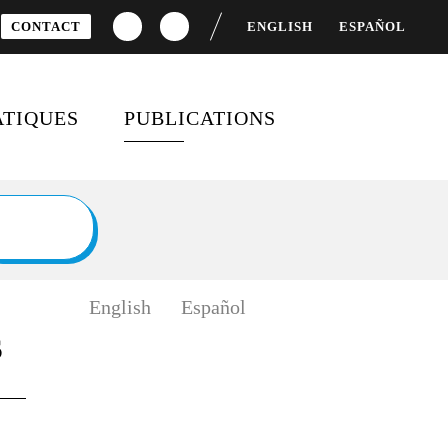
CONTACT
ENGLISH
ESPAÑOL
TIQUES
PUBLICATIONS
S
CEMENT DU
DOSSIERS SPÉCIAUX
OPPEMENT
BAROMÈTRES ET RAPPORTS
TÉ FEMMES-HOMMES
FICHES PÉDAGOGIQUES
English
Español
 MONDIALE
s
SONDAGES
IFS DE
OPPEMENT DURABLE
MOBILISATION ET
ENGAGEMENT CITOYEN