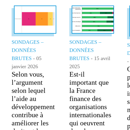
SONDAGES –
SONDAGES –
DONNÉES
DONNÉES
BRUTES
- 05
BRUTES
- 15 avril
-
janvier 2026
2025
Selon vous,
Est-il
l’argument
important que
l
selon lequel
la France
l’aide au
finance des
s
développement
organisations
contribue à
internationales
d
améliorer les
qui oeuvrent