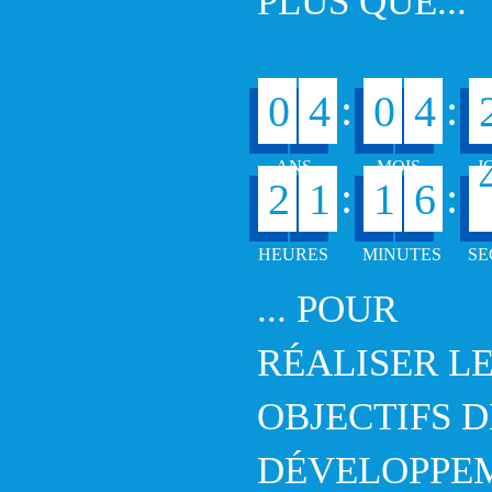
PLUS QUE...
:
:
0
4
0
4
:
:
2
1
1
6
... POUR
RÉALISER L
OBJECTIFS D
DÉVELOPPE