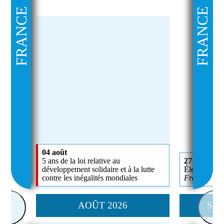
FRANCE
FRANCE
04 août
5 ans de la loi relative au
27 septemb
développement solidaire et à la lutte
Élections sé
contre les inégalités mondiales
France
AOÛT 2026
SEP
<
>