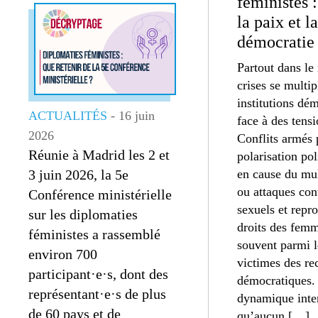
féministes :
la paix et la
démocratie
Partout dans le
crises se multipl
institutions dé
ACTUALITÉS
- 16 juin
face à des tensi
2026
Conflits armés 
Réunie à Madrid les 2 et
polarisation pol
3 juin 2026, la 5e
en cause du mul
ou attaques cont
Conférence ministérielle
sexuels et repro
sur les diplomaties
droits des femm
féministes a rassemblé
souvent parmi l
environ 700
victimes des re
participant·e·s, dont des
démocratiques.
représentant·e·s de plus
dynamique inter
de 60 pays et de
qu’aucun […]