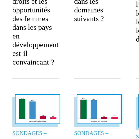
droits et les
dans les
l
opportunités
domaines
des femmes
suivants ?
dans les pays
l
en
développement
est-il
convaincant ?
SONDAGES –
SONDAGES –