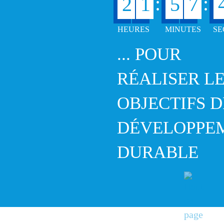
:
:
2
1
5
7
... POUR
RÉALISER L
OBJECTIFS D
DÉVELOPPE
DURABLE