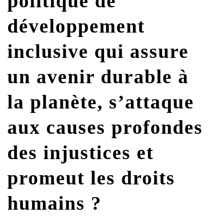
politique de
G7 / G20
développement
VIDÉOS
TOUS LES THÈMES
inclusive qui assure
un avenir durable à
la planète, s’attaque
aux causes profondes
des injustices et
promeut les droits
humains ?