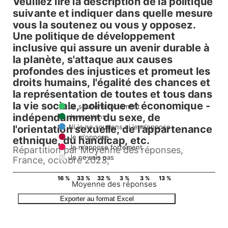
Veuillez lire la description de la politique
Veuillez lire la description de
suivante et indiquer dans quelle mesure
vous la soutenez ou vous y opposez.
Bar chart with 6 data series.
Une politique de développement
inclusive qui assure un avenir durable à
Répartition par Moyenne des réponses, France, octob
la planète, s'attaque aux causes
View as data table, Veuillez lire la description de la politique suivante
profondes des injustices et promeut les
The chart has 1 X axis displaying Countries.
droits humains, l'égalité des chances et
The chart has 1 Y axis displaying values. Data ran
la représentation de toutes et tous dans
la vie sociale, politique et économique -
Je soutiens fortement
indépendamment du sexe, de
Je soutiens
Ni je ne soutiens ni je m‘oppose
l'orientation sexuelle, de l'appartenance
Je m‘oppose
ethnique, du handicap, etc.
Je m’oppose fortement
Répartition par Moyenne des réponses,
Je ne sais pas
France, octobre 2023,
16 %
33 %
32 %
3 %
3 %
13 %
Moyenne des réponses
End of interactive chart.
Exporter au format Excel