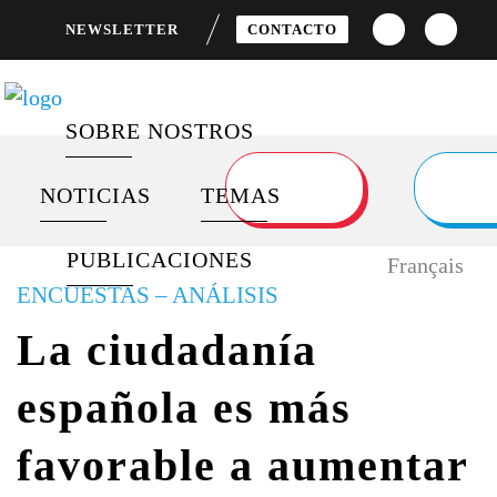
NEWSLETTER
CONTACTO
FRANÇAIS
ENGLISH
SOBRE NOSTROS
NOTICIAS
TEMAS
ÚLTIMAS PUBLICACIONES
SOBRE NOSOTROS
MOVILIZACIÓN Y
FINANCIACIÓN PARA EL
COMPROMISO CIUDADANO
DESARROLLO
PUBLICACIONES
FEED DE NOTICIAS
PROGRAMAS
Français
EMBLEMÁTICOS
VÍDEOS
IGUALDAD DE GÉNERO
ENCUESTAS – ANÁLISIS
La ciudadanía
SOCIOS
ENCUESTAS
SALUD GLOBAL
española es más
OBJETIVOS DE
DESARROLLO SOSTENIBLE
favorable a aumentar