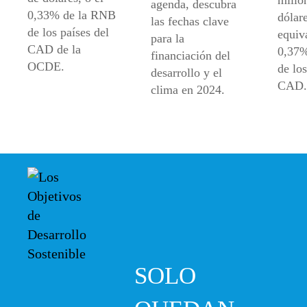
millo
agenda, descubra
0,33% de la RNB
dólare
las fechas clave
de los países del
equiv
para la
CAD de la
0,37%
financiación del
OCDE.
de los
desarrollo y el
CAD.
clima en 2024.
SOLO