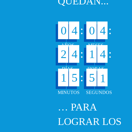
QUEDAN...
:
:
0
4
0
4
:
:
2
4
1
4
0
:
1
5
5
… PARA
LOGRAR LOS