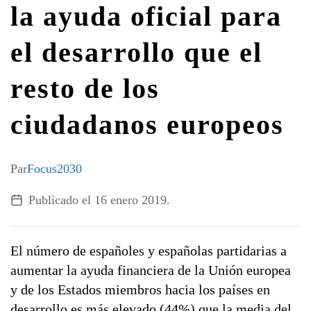
la ayuda oficial para
G7 / G20
el desarrollo que el
TODOS LOS TEMAS
resto de los
ciudadanos europeos
Par
Focus2030
Publicado el
16 enero 2019
.
El número de españoles y españolas partidarias a
aumentar la ayuda financiera de la Unión europea
y de los Estados miembros hacia los países en
desarrollo es más elevado (44%) que la media del