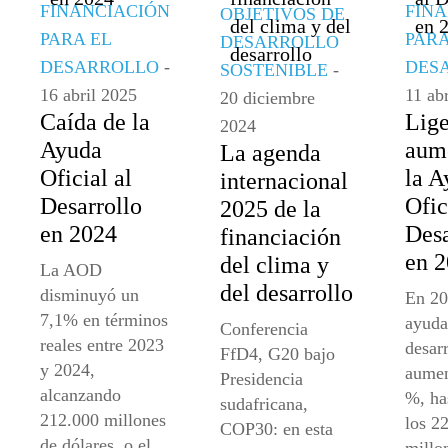
FINANCIACIÓN
FIN
OBJETIVOS DE
PARA EL
PARA
DESARROLLO
DESARROLLO
-
DES
SOSTENIBLE
-
16 abril 2025
11 ab
20 diciembre
Caída de la
Lig
2024
Ayuda
aum
La agenda
Oficial al
la A
internacional
Desarrollo
Ofic
2025 de la
en 2024
Desa
financiación
en 
del clima y
La AOD
del desarrollo
disminuyó un
En 20
7,1% en términos
ayuda 
Conferencia
reales entre 2023
desar
FfD4, G20 bajo
y 2024,
aumen
Presidencia
alcanzando
%, ha
sudafricana,
212.000 millones
los 2
COP30: en esta
de dólares, o el