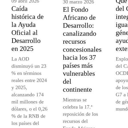
Qué 
09 abril 2026
30 marzo 2026
Caída
del
El Fondo
histórica de
inte
Africano de
la Ayuda
igua
Desarrollo:
Oficial al
géne
canalizando
Desarrollo
ayu
recursos
en 2025
exte
concesionales
hacia los 37
La AOD
Explo
países más
disminuyó un 23
del C
vulnerables
% en términos
OCDE 
reales entre 2024
apoyo
del
y 2025,
de los
continente
alcanzando 174
G7 a 
Mientras se
mil millones de
de gé
celebra la 17.ª
dólares, o el 0,26
mund
reposición de los
% de la RNB de
recursos del
los países del