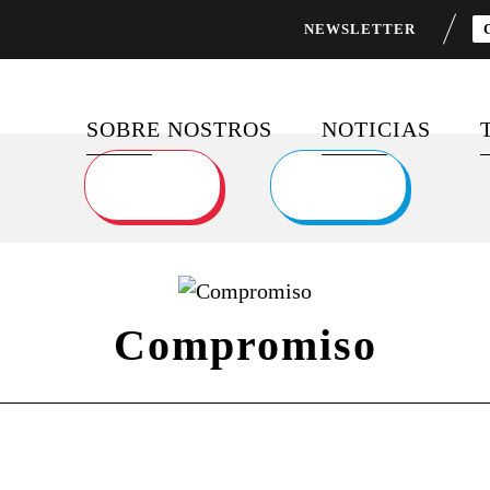
NEWSLETTER
SOBRE NOSTROS
NOTICIAS
SOBRE NOSOTROS
ÚLTIMAS PUBLI
PROGRAMAS
FEED DE NOTIC
EMBLEMÁTICOS
Compromiso
SOCIOS