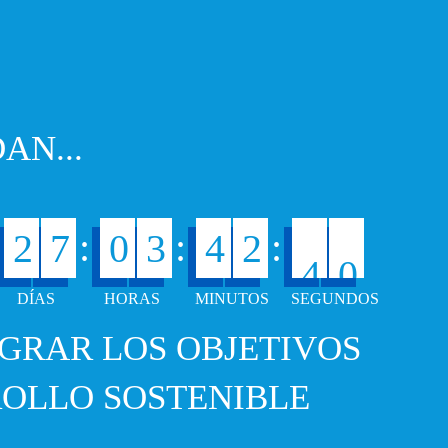
AN...
3
9
:
:
:
2
7
0
3
4
2
4
0
GRAR LOS OBJETIVOS
OLLO SOSTENIBLE