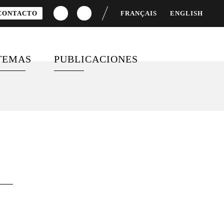
CONTACTO
FRANÇAIS
ENGLISH
TEMAS
PUBLICACIONES
CACIONES
FINANCIACIÓN PARA EL
MOVILIZACIÓN Y
DESARROLLO
COMPROMISO CIUDADANO
IAS
IGUALDAD DE GÉNERO
VÍDEOS
SALUD GLOBAL
ENCUESTAS
OBJETIVOS DE
DESARROLLO SOSTENIBLE