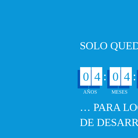
SOLO QUED
:
:
0
4
0
4
… PARA LO
DE DESARR