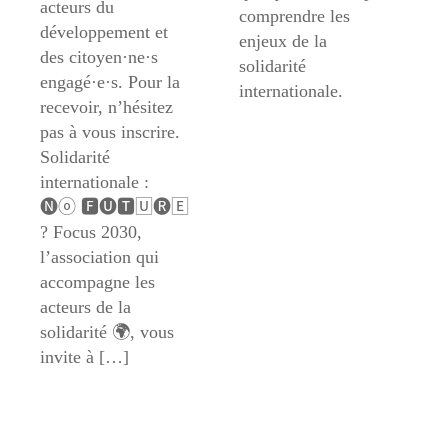
acteurs du
comprendre les
développement et
enjeux de la
des citoyen·ne·s
solidarité
engagé·e·s. Pour la
internationale.
recevoir, n’hésitez
pas à vous inscrire.
Solidarité
internationale :
🅝ⓞ 🅵🅤🆃🅄🅡🄴
? Focus 2030,
l’association qui
accompagne les
acteurs de la
solidarité 🌍, vous
invite à […]