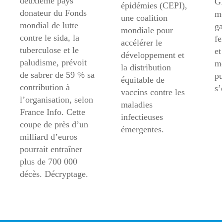
deuxième pays
GF
épidémies (CEPI),
donateur du Fonds
mo
une coalition
mondial de lutte
ga
mondiale pour
contre le sida, la
f
accélérer le
tuberculose et le
et
développement et
paludisme, prévoit
m
la distribution
de sabrer de 59 % sa
pu
équitable de
contribution à
s’
vaccins contre les
l’organisation, selon
maladies
France Info. Cette
infectieuses
coupe de près d’un
émergentes.
milliard d’euros
pourrait entraîner
plus de 700 000
décès. Décryptage.