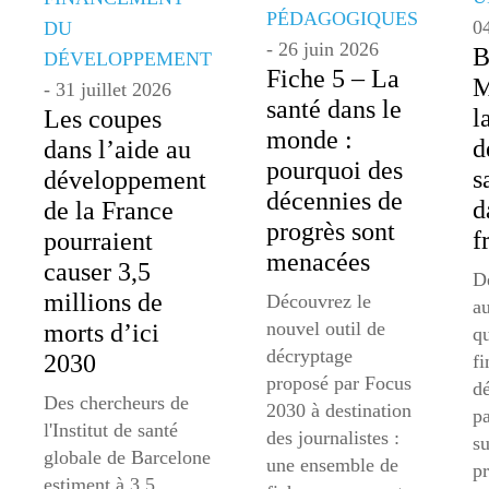
PÉDAGOGIQUES
0
DU
- 26 juin 2026
B
DÉVELOPPEMENT
Fiche 5 – La
M
- 31 juillet 2026
santé dans le
l
Les coupes
monde :
d
dans l’aide au
pourquoi des
s
développement
décennies de
d
de la France
progrès sont
f
pourraient
menacées
causer 3,5
De
millions de
Découvrez le
au
nouvel outil de
morts d’ici
qu
décryptage
2030
f
proposé par Focus
d
Des chercheurs de
2030 à destination
pa
l'Institut de santé
des journalistes :
su
globale de Barcelone
une ensemble de
p
estiment à 3,5