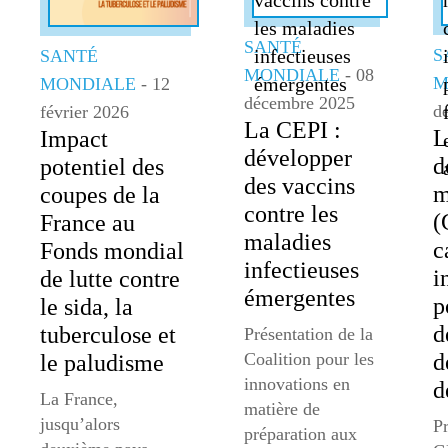
SANTÉ
S
SANTÉ
MONDIALE
- 08
M
MONDIALE
- 12
décembre 2025
d
février 2026
La CEPI :
L
Impact
développer
d
potentiel des
des vaccins
m
coupes de la
contre les
(
France au
maladies
c
Fonds mondial
infectieuses
i
de lutte contre
émergentes
p
le sida, la
d
tuberculose et
Présentation de la
Coalition pour les
d
le paludisme
innovations en
d
La France,
matière de
jusqu’alors
Pr
préparation aux