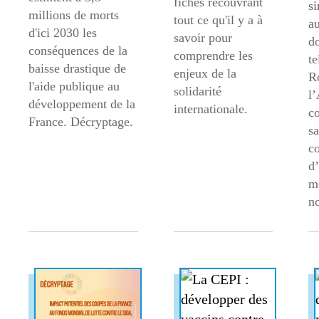
fiches recouvrant
si
millions de morts
tout ce qu'il y a à
au
d'ici 2030 les
savoir pour
d
conséquences de la
comprendre les
te
baisse drastique de
enjeux de la
R
l'aide publique au
solidarité
l’
développement de la
internationale.
c
France. Décryptage.
sa
co
d’
m
n