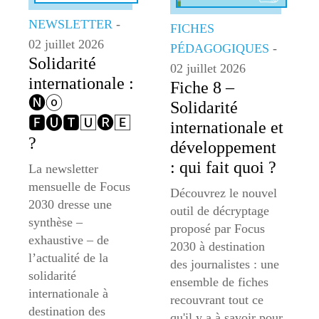
NEWSLETTER
-
FICHES
02 juillet 2026
PÉDAGOGIQUES
-
Solidarité
02 juillet 2026
internationale :
Fiche 8 –
🅝ⓞ
Solidarité
🅵🅤🆃🅄🅡🄴
internationale et
?
développement
: qui fait quoi ?
La newsletter
mensuelle de Focus
Découvrez le nouvel
2030 dresse une
outil de décryptage
synthèse –
proposé par Focus
exhaustive – de
2030 à destination
l’actualité de la
des journalistes : une
solidarité
ensemble de fiches
internationale à
recouvrant tout ce
destination des
qu'il y a à savoir pour