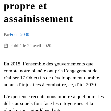
propre et
G7 / G20
VIDÉOS
assainissement
TOUS LES THÈMES
Par
Focus2030
Publié le
24 avril 2020
.
En 2015, l’ensemble des gouvernements que
compte notre planète ont pris l’engagement de
réaliser 17 Objectifs de développement durable,
autant d’injustices à combattre, ce, d’ici 2030.
L’expérience récente nous montre à quel point les
défis auxquels font face les citoyen·nes et la
planète sont interdépendants.