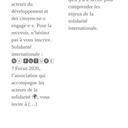
acteurs du
comprendre les
développement et
enjeux de la
des citoyen·ne·s
solidarité
engagé·e·s. Pour la
internationale.
recevoir, n’hésitez
pas à vous inscrire.
Solidarité
internationale :
🅝ⓞ 🅵🅤🆃🅄🅡🄴
? Focus 2030,
l’association qui
accompagne les
acteurs de la
solidarité 🌍, vous
invite à […]