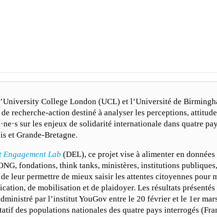
G7 / G2
TOUS 
 l’University College London (UCL) et l’Université de Birming
 recherche-action destiné à analyser les perceptions, attitud
·ne·s sur les enjeux de solidarité internationale dans quatre pay
is et Grande-Bretagne.
t Engagement Lab
(DEL), ce projet vise à alimenter en données 
G, fondations, think tanks, ministères, institutions publiques
n de leur permettre de mieux saisir les attentes citoyennes pour 
cation, de mobilisation et de plaidoyer. Les résultats présentés
dministré par l’institut YouGov entre le 20 février et le 1er ma
tatif des populations nationales des quatre pays interrogés (Fr