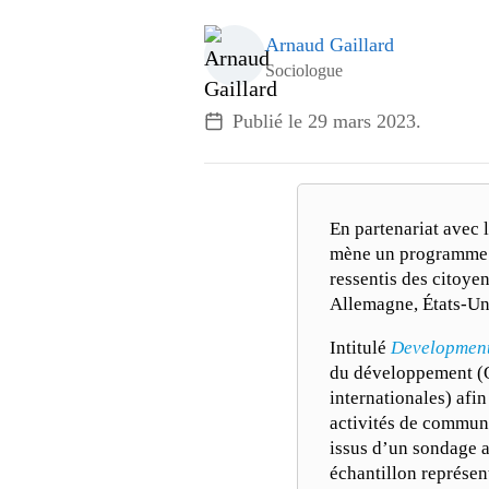
Arnaud Gaillard
Sociologue
Publié le
29 mars 2023
.
En partenariat avec
mène un programme de
ressentis des citoyen
Allemagne, États-Un
Intitulé
Developmen
du développement (ON
internationales) afi
activités de communi
issus d’un sondage a
échantillon représen