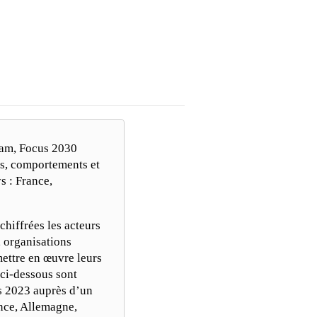
0
VIDÉOS
LES THÈMES
ham, Focus 2030
es, comportements et
s : France,
chiffrées les acteurs
, organisations
mettre en œuvre leurs
 ci-dessous sont
rs 2023 auprès d’un
ance, Allemagne,