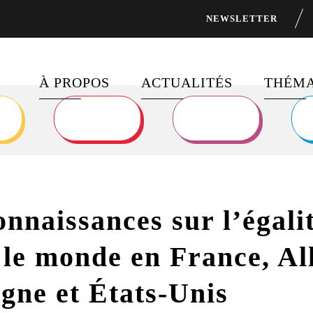
NEWSLETTER
À PROPOS
ACTUALITÉS
THÉMA
À PROPOS DE FOCUS 2030
DERNIÈRES PUBLICATION
FINAN
DÉVEL
PROGRAMMES PHARES
FIL D’ACTUALITÉ
ÉGALI
DISPOSITIFS DE
DERNIÈRES
onnaissances sur l’égal
FINANCEMENT
NEWSLETTERS DE FOCUS
SANTÉ
2030
le monde en France, Al
PARTENAIRES
OBJECT
DÉVEL
gne et États-Unis
NOUS RECRUTONS !