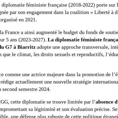
 diplomatie féministe française (2018-2022) porte sur le
gnée par son engagement dans la coalition « Liberté à 
organisé en 2021.
, la France a ainsi augmenté le budget du fonds de souti
sur 5 ans (2023-2027).
La diplomatie féministe françai
du G7 à Biarritz
adopte une approche transversale, inté
que le climat, les droits sexuels et reproductifs, l’éduc
nce comme une actrice majeure dans la promotion de l’ég
rédige actuellement une nouvelle stratégie internationa
au second semestre 2024.
IGG, cette diplomatie se trouve limitée par l’
absence d’
ompromettant sa légitimité et son évaluation précise. Sel
ible, une défense plus robuste de cette politique étrang