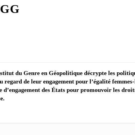
G7 / G2
’IGG
TOUS 
titut du Genre en Géopolitique décrypte les politiqu
, au regard de leur engagement pour l’égalité femme
me d’engagement des États pour promouvoir les droits
e.