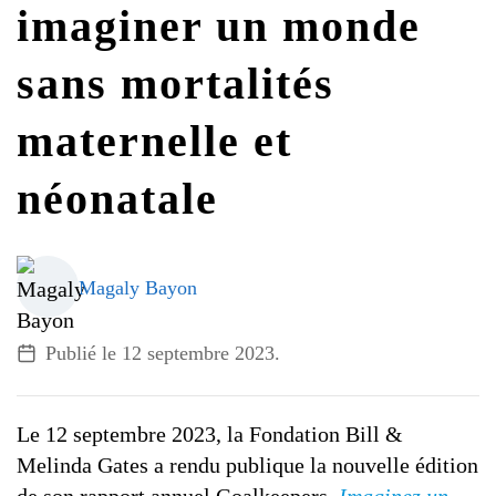
imaginer un monde
G7 / G20
VIDÉOS
sans mortalités
TOUS LES THÈMES
maternelle et
néonatale
Magaly Bayon
Publié le
12 septembre 2023
.
Le 12 septembre 2023, la Fondation Bill &
Melinda Gates a rendu publique la nouvelle édition