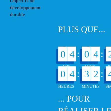
PLUS QUE...
:
:
0
4
0
4
:
:
0
4
3
2
... POUR
RÉALISER L