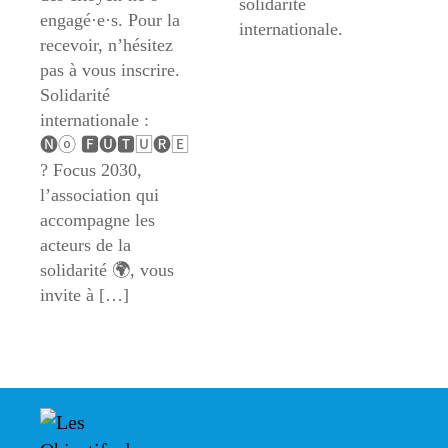
solidarité
engagé·e·s. Pour la
internationale.
recevoir, n’hésitez
pas à vous inscrire.
Solidarité
internationale :
🅝ⓞ 🅵🅤🆃🅄🅡🄴
? Focus 2030,
l’association qui
accompagne les
acteurs de la
solidarité 🌍, vous
invite à […]