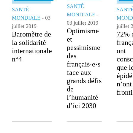
SANTÉ
SANTÉ
SANT
MONDIALE
-
MONDIALE
- 03
MOND
03 juillet 2019
juillet 2019
juillet
Optimisme
Baromètre de
72% 
et
la solidarité
franç
pessimisme
internationale
ont
des
n°4
consc
français·e·s
que l
face aux
épidé
grands défis
n’ont
de
front
l’humanité
d’ici 2030