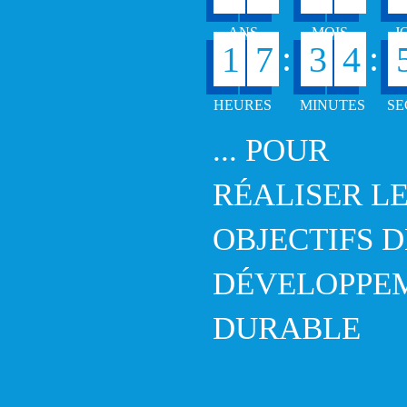
:
:
1
7
3
4
... POUR
RÉALISER L
OBJECTIFS D
DÉVELOPPE
DURABLE