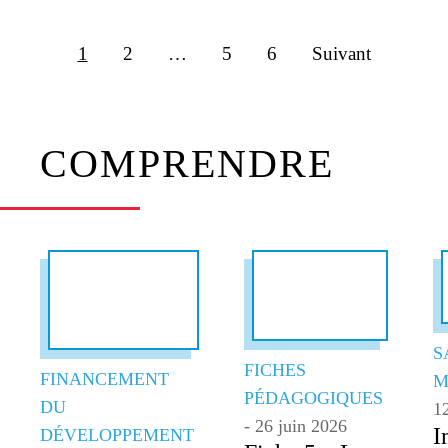
1
2
…
5
6
Suivant
COMPRENDRE
S
FICHES
FINANCEMENT
M
PÉDAGOGIQUES
DU
12
- 26 juin 2026
I
DÉVELOPPEMENT