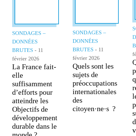
S
SONDAGES –
SONDAGES –
D
DONNÉES
DONNÉES
B
BRUTES
- 11
BRUTES
- 11
f
février 2026
février 2026
Q
Quels sont les
La France fait-
p
sujets de
elle
q
préoccupations
suffisamment
r
internationales
d’efforts pour
l
des
atteindre les
p
citoyen·ne·s ?
Objectifs de
s
développement
d
durable dans le
v
monde ?