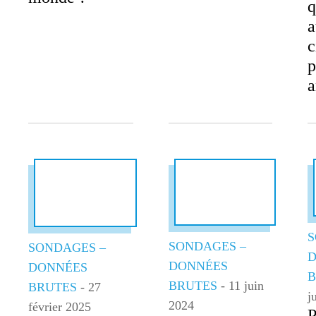
q
a
c
p
a
S
SONDAGES –
SONDAGES –
D
DONNÉES
DONNÉES
B
BRUTES
- 11 juin
BRUTES
- 27
j
2024
février 2025
P