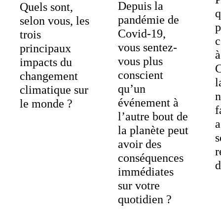
Depuis la
Quels sont,
q
pandémie de
selon vous, les
p
Covid-19,
trois
c
vous sentez-
principaux
à
vous plus
impacts du
C
conscient
changement
l
qu’un
climatique sur
n
événement à
le monde ?
f
l’autre bout de
a
la planète peut
s
avoir des
r
conséquences
d
immédiates
sur votre
quotidien ?