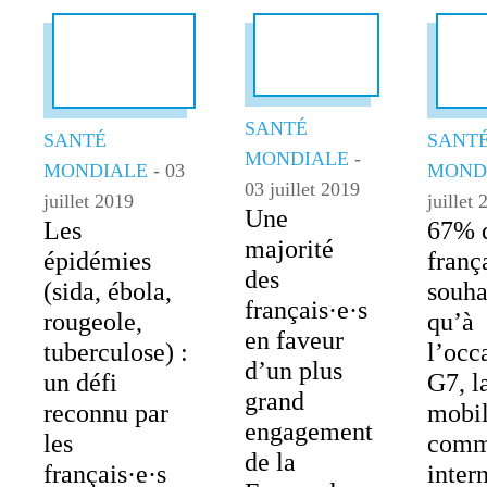
SANTÉ
SANTÉ
SANT
MONDIALE
-
MONDIALE
- 03
MOND
03 juillet 2019
juillet 2019
juillet
Une
Les
67% 
majorité
épidémies
franç
des
(sida, ébola,
souha
français·e·s
rougeole,
qu’à
en faveur
tuberculose) :
l’occ
d’un plus
un défi
G7, l
grand
reconnu par
mobil
engagement
les
comm
de la
français·e·s
inter