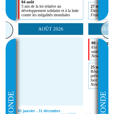
04 août
5 ans de la loi relative au
27 septembre
développement solidaire et à la lutte
Élections séna
contre les inégalités mondiales
France
AOÛT 2026
SEPT
<
>
08 - 22 sept
81e Assemblée
unies
New York, U
25 septembre
Réunion de hau
prévention, la 
face aux pand
New York, U
MONDE
MONDE
01 janvier - 31 décembre