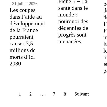
Fiche 5 – La
p
- 31 juillet 2026
santé dans le
Les coupes
d
monde :
dans l’aide au
d
pourquoi des
développement
F
décennies de
de la France
F
progrès sont
pourraient
m
menacées
causer 3,5
l
millions de
l
morts d’ici
t
2030
e
p
1
2
…
7
8
Suivant