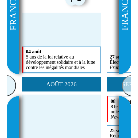
FRANCE
FRANCE
04 août
5 ans de la loi relative au
27 septembre
développement solidaire et à la lutte
Élections séna
contre les inégalités mondiales
France
AOÛT 2026
SEPT
<
>
08 - 22 sept
81e Assemblée
unies
New York, U
25 septembre
Réunion de hau