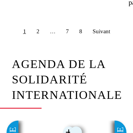
p
1
2
…
7
8
Suivant
AGENDA DE LA
SOLIDARITÉ
INTERNATIONALE
+
-