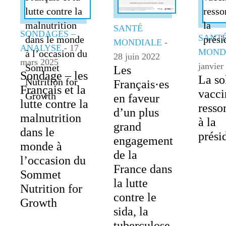
SANTÉ
SONDAGES –
SANT
MONDIALE
-
ANALYSE
- 17
MOND
28 juin 2022
mars 2025
janvier
Les
Sondage – les
La so
Français·es
Français et la
vacci
en faveur
lutte contre la
resso
d’un plus
malnutrition
à la
grand
dans le
prési
engagement
monde à
de la
l’occasion du
France dans
Sommet
la lutte
Nutrition for
contre le
Growth
sida, la
tuberculose