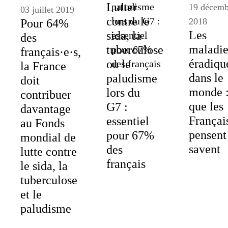
Lutter
19 décemb
03 juillet 2019
contre le
2018
Pour 64%
Les
sida, la
des
maladie
tuberculose
français·e·s,
éradiqu
ou le
la France
dans le
paludisme
doit
monde :
lors du
contribuer
que les
G7 :
davantage
Françai
essentiel
au Fonds
pensent
pour 67%
mondial de
savent
des
lutte contre
français
le sida, la
tuberculose
et le
paludisme