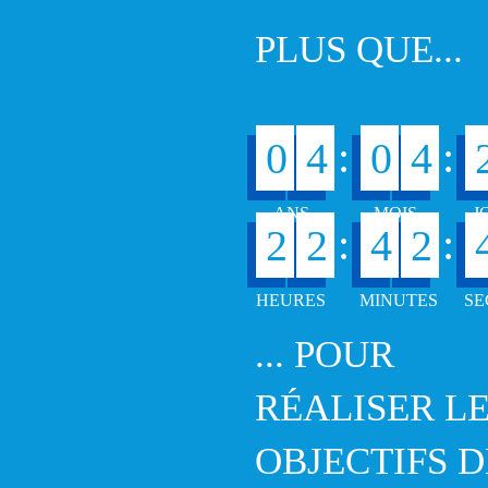
PLUS QUE...
:
:
0
4
0
4
:
:
2
2
4
2
... POUR
RÉALISER L
OBJECTIFS D