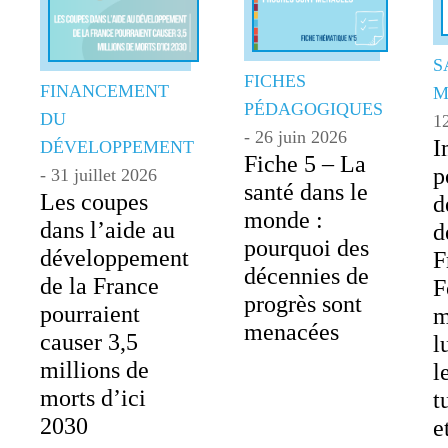
S
FICHES
FINANCEMENT
M
PÉDAGOGIQUES
DU
12
- 26 juin 2026
I
DÉVELOPPEMENT
Fiche 5 – La
p
- 31 juillet 2026
santé dans le
Les coupes
d
monde :
dans l’aide au
d
pourquoi des
développement
F
décennies de
de la France
F
progrès sont
pourraient
m
menacées
causer 3,5
l
millions de
l
morts d’ici
t
2030
e