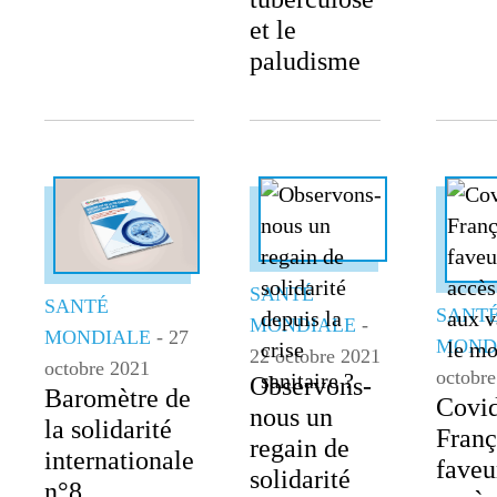
et le
paludisme
SANTÉ
SANTÉ
SANT
MONDIALE
-
MONDIALE
- 27
MOND
22 octobre 2021
octobre 2021
octobr
Observons-
Baromètre de
Covid
nous un
la solidarité
Franç
regain de
internationale
faveu
solidarité
n°8