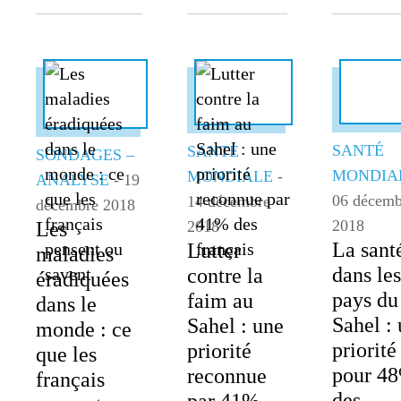
SANTÉ
SANTÉ
SONDAGES –
MONDIA
MONDIALE
-
ANALYSE
- 19
06 décemb
14 décembre
décembre 2018
2018
2018
Les
La sant
Lutter
maladies
dans les
contre la
éradiquées
pays du
faim au
dans le
Sahel :
Sahel : une
monde : ce
priorité
priorité
que les
pour 4
reconnue
français
des
par 41%