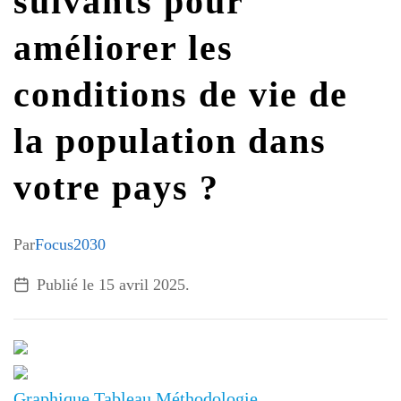
suivants pour
G7 / G20
améliorer les
VIDÉOS
TOUS LES THÈMES
conditions de vie de
la population dans
votre pays ?
Par
Focus2030
Publié le
15 avril 2025
.
Graphique
Tableau
Méthodologie