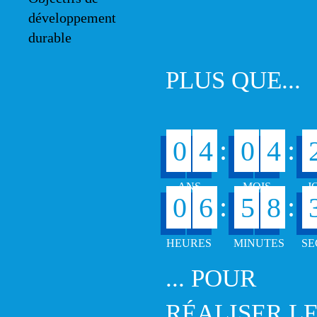
PLUS QUE...
:
:
0
4
0
4
:
:
0
6
5
8
... POUR
RÉALISER L