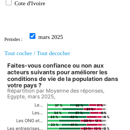
Cote d'Ivoire
mars 2025
Periodes :
Tout cocher /
Tout decocher
Faites-vous confiance ou non aux
Faites-vous confiance ou non a
acteurs suivants pour améliorer les
conditions de vie de la population dans
Bar chart with 6 data series.
votre pays ?
Répartition par Moyenne des réponses,
Répartition par Moyenne des réponses, Egypte, mars
Egypte, mars 2025,
View as data table, Faites-vous confiance ou non aux acteurs suivants po
Le…
37 %
32 %
11 %
The chart has 1 X axis displaying Countries.
21 %
Les…
34 %
37 %
6 %
The chart has 1 Y axis displaying values. Data ran
23 %
43 %
4 %
Les ONG et…
23 %
12 %
23 %
41 %
Les entreprises…
21 %
13 %
3 %