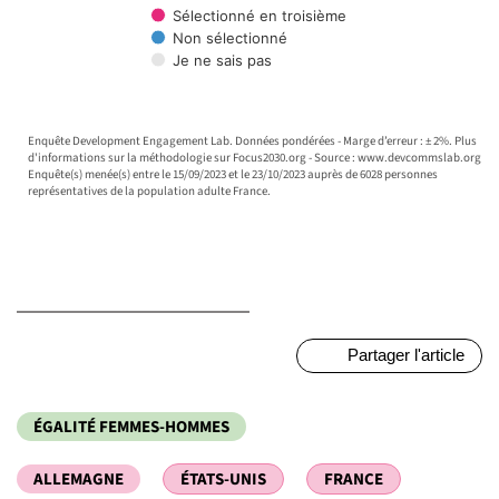
Sélectionné en troisième
Non sélectionné
Je ne sais pas
End of interactive chart.
Enquête Development Engagement Lab. Données pondérées - Marge d’erreur : ± 2%. Plus
d'informations sur la méthodologie sur Focus2030.org - Source : www.devcommslab.org
Enquête(s) menée(s) entre le 15/09/2023 et le 23/10/2023 auprès de 6028 personnes
représentatives de la population adulte France.
Partager l'article
ÉGALITÉ FEMMES-HOMMES
ALLEMAGNE
ÉTATS-UNIS
FRANCE