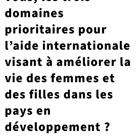
G7 / G20
domaines
VIDÉOS
TOUS LES THÈMES
prioritaires pour
l’aide internationale
visant à améliorer la
vie des femmes et
des filles dans les
pays en
développement ?