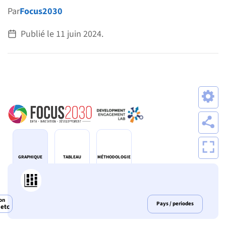
Par
Focus2030
Publié le
11 juin 2024
.
GRAPHIQUE
TABLEAU
MÉTHODOLOGIE
on
Pays / periodes
 etc