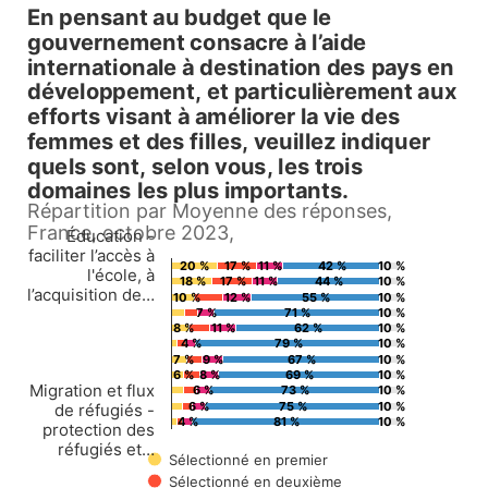
En pensant au budget que le
En pensant au budget que le 
gouvernement consacre à l’aide
internationale à destination des pays en
Bar chart with 5 data series.
développement, et particulièrement aux
Répartition par Moyenne des réponses, France, oct
efforts visant à améliorer la vie des
femmes et des filles, veuillez indiquer
View as data table, En pensant au budget que le gouvernement consacre à l
quels sont, selon vous, les trois
The chart has 1 X axis displaying Countries.
domaines les plus importants.
The chart has 1 Y axis displaying values. Data ran
Répartition par Moyenne des réponses,
France, octobre 2023,
Éducation -
faciliter l’accès à
20 %
17 %
11 %
42 %
10 %
l'école, à
18 %
17 %
11 %
44 %
10 %
l’acquisition de…
10 %
12 %
55 %
10 %
7 %
71 %
10 %
8 %
11 %
62 %
10 %
4 %
79 %
10 %
7 %
9 %
67 %
10 %
6 %
8 %
69 %
10 %
Migration et flux
6 %
73 %
10 %
6 %
75 %
10 %
de réfugiés -
4 %
81 %
10 %
protection des
réfugiés et…
Sélectionné en premier
Sélectionné en deuxième