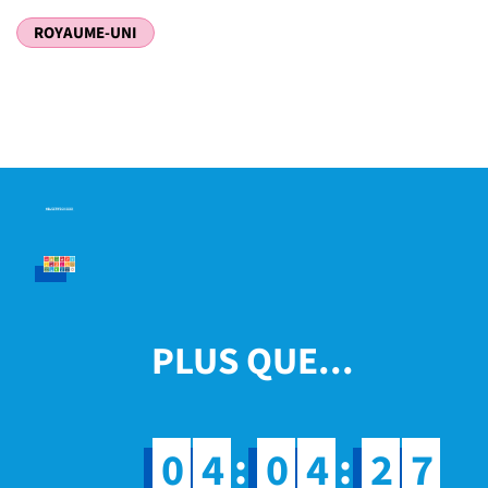
ROYAUME-UNI
PLUS QUE...
:
:
0
4
0
4
2
7