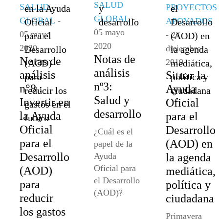
SALUD
SALUD
PROYECTOS
GLOBAL
-
GLOBAL
-
APOYADOS
05 mayo
05 mayo
- 27
2020
2020
diciembre
Notas de
Notas de
2019
análisis
análisis
Situar la
nº3:
n°8 :
Ayuda
Salud y
Invertir en
Oficial
desarrollo
la Ayuda
para el
Oficial
Desarrollo
¿Cuál es el
para el
(AOD) en
papel de la
Desarrollo
la agenda
Ayuda
Oficial para
(AOD)
mediática,
el Desarrollo
para
política y
(AOD)?
reducir
ciudadana
los gastos
Primavera