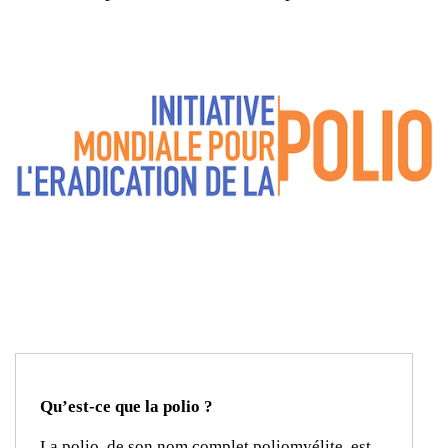
Qu’est-ce que la polio ?
La polio, de son nom complet poliomyélite, est