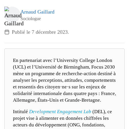
G7 / G20
Arnaud Gaillard
VIDÉOS
Sociologue
TOUS LES THÈMES
Publié le
7 décembre 2023
.
En partenariat avec l’University College London
(UCL) et l’Université de Birmingham, Focus 2030
mène un programme de recherche-action destiné à
analyser les perceptions, attitudes, comportements
et ressentis des citoyen·ne·s sur les enjeux de
solidarité internationale dans quatre pays : France,
Allemagne, États-Unis et Grande-Bretagne.
Intitulé
Development Engagement Lab
(DEL), ce
projet vise à alimenter en données chiffrées les
acteurs du développement (ONG, fondations,