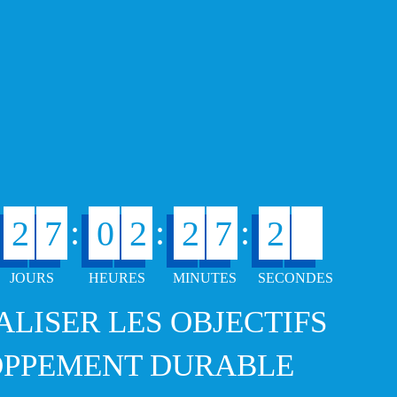
.
5
:
:
:
2
7
0
2
2
7
2
6
ÉALISER LES OBJECTIFS
OPPEMENT DURABLE