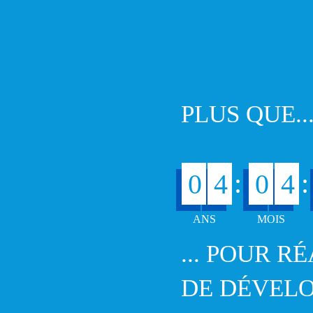
PLUS QUE..
:
:
0
4
0
4
... POUR R
DE DÉVEL