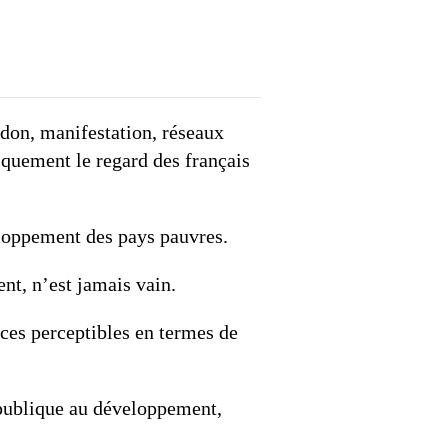
0
VIDÉOS
LES THÈMES
 don, manifestation, réseaux
iquement le regard des français
eloppement des pays pauvres.
t, n’est jamais vain.
ces perceptibles en termes de
 publique au développement,