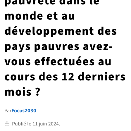
pauvreté dans le
G7 / G20
monde et au
VIDÉOS
TOUS LES THÈMES
développement des
pays pauvres avez-
vous effectuées au
cours des 12 derniers
mois ?
Par
Focus2030
Publié le
11 juin 2024
.