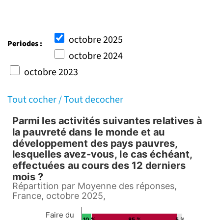
octobre 2025
Periodes :
octobre 2024
octobre 2023
Tout cocher /
Tout decocher
Parmi les activités suivantes relatives à
Parmi les activités suivante
la pauvreté dans le monde et au
développement des pays pauvres,
Bar chart with 3 data series.
lesquelles avez-vous, le cas échéant,
Répartition par Moyenne des réponses, France, oct
effectuées au cours des 12 derniers
mois ?
View as data table, Parmi les activités suivantes relatives à la pauvre
Répartition par Moyenne des réponses,
The chart has 1 X axis displaying Countries.
France, octobre 2025,
The chart has 1 Y axis displaying values. Data ran
Faire du
10 %
85 %
5 %