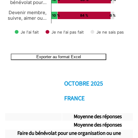
bénévolat pour…
Devenir membre,
10 %
84 %
6 %
suivre, aimer ou…
Je l'ai fait
Je ne l'ai pas fait
Je ne sais pas
End of interactive chart.
Exporter au format Excel
OCTOBRE 2025
FRANCE
Moyenne des réponses
Moyenne des réponses
Faire du bénévolat pour une organisation ou une