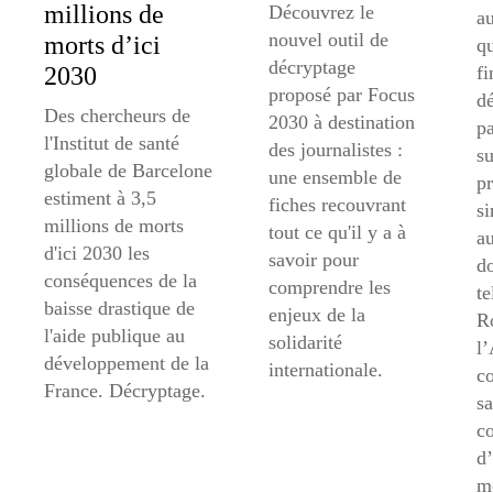
millions de
Découvrez le
au
nouvel outil de
morts d’ici
qu
décryptage
2030
f
proposé par Focus
d
Des chercheurs de
2030 à destination
pa
l'Institut de santé
des journalistes :
su
globale de Barcelone
une ensemble de
p
estiment à 3,5
fiches recouvrant
si
millions de morts
tout ce qu'il y a à
au
d'ici 2030 les
savoir pour
d
conséquences de la
comprendre les
te
baisse drastique de
enjeux de la
R
l'aide publique au
solidarité
l’
développement de la
internationale.
c
France. Décryptage.
sa
co
d’
m