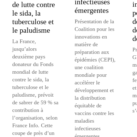
infectieuses
i
de lutte contre
émergentes
p
le sida, la
d
tuberculose et
Présentation de la
Coalition pour les
d
le paludisme
innovations en
d
La France,
matière de
jusqu’alors
Pr
préparation aux
deuxième pays
GF
épidémies (CEPI),
donateur du Fonds
mo
une coalition
mondial de lutte
ga
mondiale pour
contre le sida, la
f
accélérer le
tuberculose et le
et
développement et
paludisme, prévoit
m
la distribution
de sabrer de 59 % sa
pu
équitable de
contribution à
s’
vaccins contre les
l’organisation, selon
maladies
France Info. Cette
infectieuses
coupe de près d’un
émergentes.