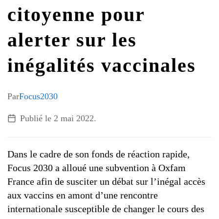
G7 / G20
citoyenne pour
VIDÉOS
TOUS LES THÈMES
alerter sur les
inégalités vaccinales
Par
Focus2030
Publié le
2 mai 2022
.
Dans le cadre de son fonds de réaction rapide,
Focus 2030 a alloué une subvention à Oxfam
France afin de susciter un débat sur l’inégal accès
aux vaccins en amont d’une rencontre
internationale susceptible de changer le cours des