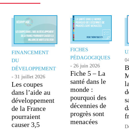
FICHES
U
FINANCEMENT
PÉDAGOGIQUES
0
DU
- 26 juin 2026
B
DÉVELOPPEMENT
Fiche 5 – La
M
- 31 juillet 2026
santé dans le
l
Les coupes
monde :
d
dans l’aide au
pourquoi des
s
développement
décennies de
d
de la France
progrès sont
f
pourraient
menacées
causer 3,5
De