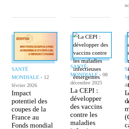
n
SANTÉ
S
SANTÉ
MONDIALE
- 08
M
MONDIALE
- 12
décembre 2025
d
février 2026
La CEPI :
L
Impact
développer
d
potentiel des
des vaccins
m
coupes de la
contre les
(
France au
maladies
c
Fonds mondial