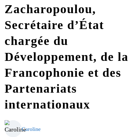
G7 / G20
Zacharopoulou,
VIDÉOS
TOUS LES THÈMES
Secrétaire d’État
chargée du
Développement, de la
Francophonie et des
Partenariats
internationaux
Caroline