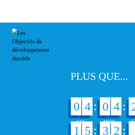
PLUS QUE...
:
:
0
4
0
4
:
:
1
5
3
2