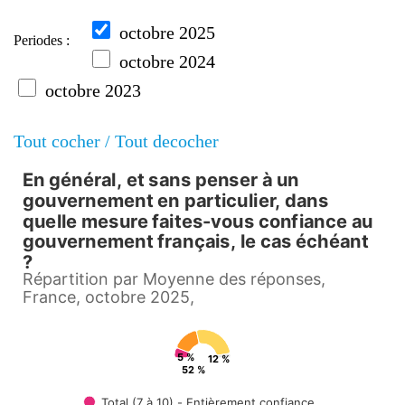
octobre 2025
Periodes :
octobre 2024
octobre 2023
Tout cocher /
Tout decocher
En général, et sans penser à un
En général, et sans penser à u
gouvernement en particulier, dans
quelle mesure faites-vous confiance au
Pie chart with 4 slices.
gouvernement français, le cas échéant
?
Répartition par Moyenne des réponses, France, octob
Répartition par Moyenne des réponses,
View as data table, En général, et sans penser à un gouvernement en par
France, octobre 2025,
5 %
12 %
52 %
Total (7 à 10) - Entièrement confiance