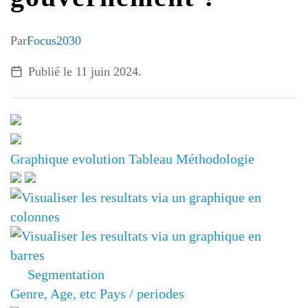
G7 / G20
VIDÉOS
Par
Focus2030
TOUS LES THÈMES
Publié le
11 juin 2024
.
Graphique
evolution
Tableau
Méthodologie
Segmentation
Genre, Age, etc
Pays / periodes