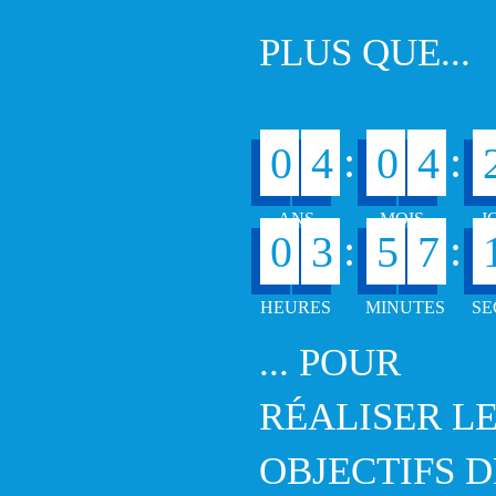
PLUS QUE...
:
:
0
4
0
4
:
:
0
3
5
7
... POUR
RÉALISER L
OBJECTIFS D