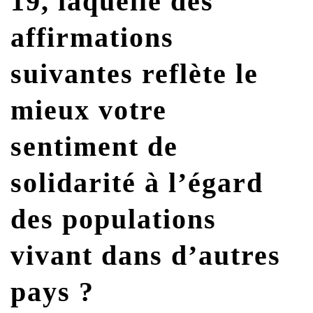
19, laquelle des
G7 / G20
affirmations
VIDÉOS
TOUS LES THÈMES
suivantes reflète le
mieux votre
sentiment de
solidarité à l’égard
des populations
vivant dans d’autres
pays ?