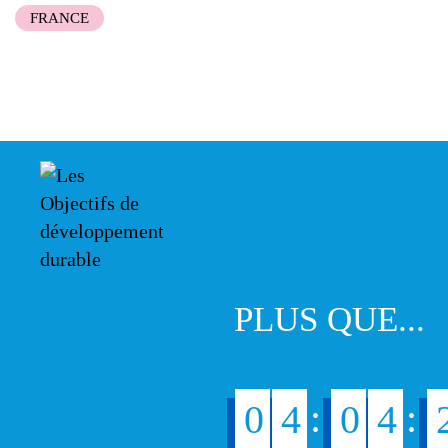
FRANCE
PLUS QUE...
:
:
0
4
0
4
2
9