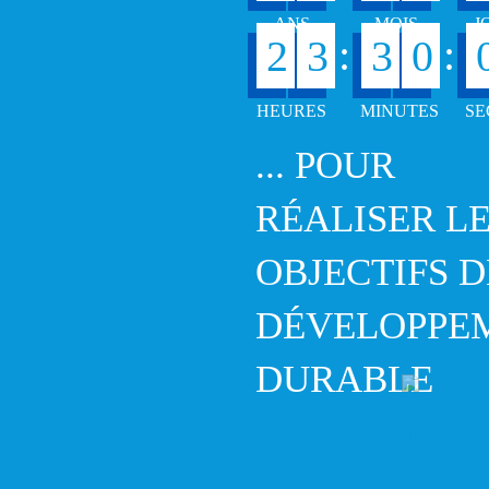
:
:
2
3
3
0
... POUR
RÉALISER L
OBJECTIFS D
DÉVELOPPE
DURABLE