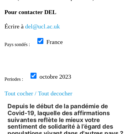
Pour contacter DEL
Écrire à
del@ucl.ac.uk
France
Pays sondés :
octobre 2023
Periodes :
Tout cocher /
Tout decocher
Depuis le début de la pandémie de
Depuis le début de la pandémie 
Covid-19, laquelle des affirmations
suivantes reflète le mieux votre
Pie chart with 6 slices.
sentiment de solidarité à l’égard des
populations vivant dans d’autres pays ?
Répartition par Moyenne des réponses, France, octob