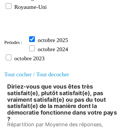
Royaume-Uni
octobre 2025
Periodes :
octobre 2024
octobre 2023
Tout cocher /
Tout decocher
Diriez-vous que vous êtes très
Diriez-vous que vous êtes très s
satisfait(e), plutôt satisfait(e), pas
vraiment satisfait(e) ou pas du tout
Pie chart with 5 slices.
satisfait(e) de la manière dont la
démocratie fonctionne dans votre pays
Répartition par Moyenne des réponses, France, octob
?
View as data table, Diriez-vous que vous êtes très satisfait(e), plutôt sat
Répartition par Moyenne des réponses,