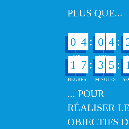
PLUS QUE...
:
:
0
4
0
4
:
:
1
7
3
5
... POUR
RÉALISER L
OBJECTIFS D