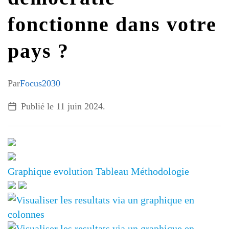
G7 / G20
fonctionne dans votre
VIDÉOS
TOUS LES THÈMES
pays ?
Par
Focus2030
Publié le
11 juin 2024
.
Graphique
evolution
Tableau
Méthodologie