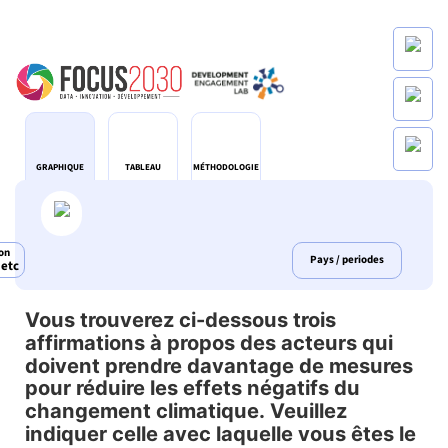
GRAPHIQUE
TABLEAU
MÉTHODOLOGIE
on
Pays / periodes
 etc
Vous trouverez ci-dessous trois
Vous trouverez ci-dessous tr
affirmations à propos des acteurs qui
doivent prendre davantage de mesures
Bar chart with 4 data series.
pour réduire les effets négatifs du
Répartition par Moyenne des réponses, Royaume-Un
changement climatique. Veuillez
indiquer celle avec laquelle vous êtes le
View as data table, Vous trouverez ci-dessous trois affirmations à propos