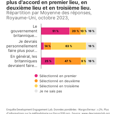
plus d'accord en premier lieu, en
The chart has 1 X axis displaying Countries.
deuxième lieu et en troisième lieu.
The chart has 1 Y axis displaying values. Data ran
Répartition par Moyenne des réponses,
Royaume-Uni, octobre 2023,
Le
gouvernement
51 %
20 %
10 %
19 %
britannique…
Je devrais
personnellement
14 %
63 %
19 %
faire plus pour…
En général, les
britanniques
25 %
47 %
9 %
19 %
devraient faire…
Sélectionné en premier
Sélectionné en deuxième
Sélectionné en troisième
Je ne sais pas
End of interactive chart.
Enquête Development Engagement Lab. Données pondérées - Marge d’erreur : ± 2%. Plus
d'informations sur la méthodologie sur Focus2030.org - Source : www.devcommslab.org