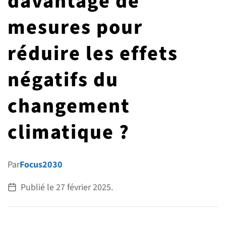
davantage de
G7 / G20
mesures pour
VIDÉOS
TOUS LES THÈMES
réduire les effets
négatifs du
changement
climatique ?
Par
Focus2030
Publié le
27 février 2025
.