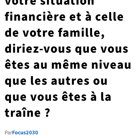
votre situation
G7 / G20
financière et à celle
VIDÉOS
TOUS LES THÈMES
de votre famille,
diriez-vous que vous
êtes au même niveau
que les autres ou
que vous êtes à la
traîne ?
Par
Focus2030