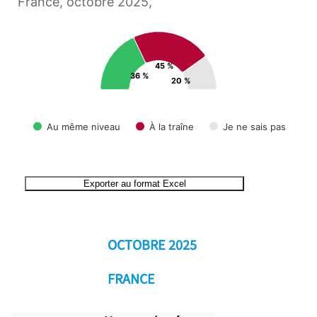
France, octobre 2025,
45 %
36 %
20 %
Au même niveau
À la traîne
Je ne sais pas
End of interactive chart.
Exporter au format Excel
OCTOBRE 2025
FRANCE