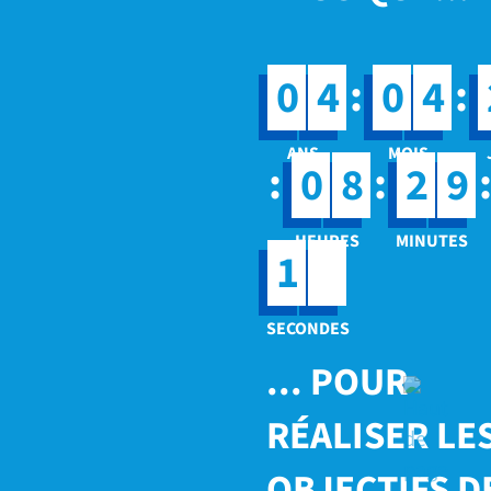
:
:
0
4
0
4
:
:
0
8
2
9
7
1
8
... POUR
RÉALISER LE
OBJECTIFS D