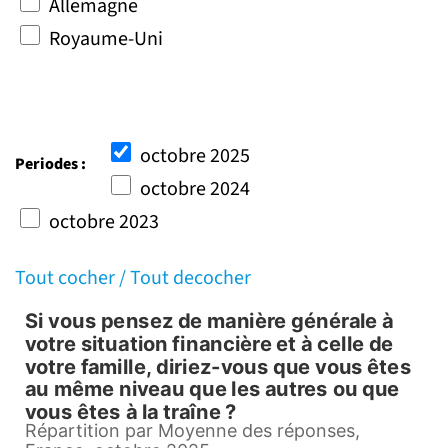
Allemagne
Royaume-Uni
octobre 2025
Periodes :
octobre 2024
octobre 2023
Tout cocher /
Tout decocher
Si vous pensez de manière générale à
Si vous pensez de manière gé
votre situation financière et à celle de
votre famille, diriez-vous que vous êtes
Pie chart with 3 slices.
au même niveau que les autres ou que
Répartition par Moyenne des réponses, France, oct
vous êtes à la traîne ?
Répartition par Moyenne des réponses,
View as data table, Si vous pensez de manière générale à votre situation 